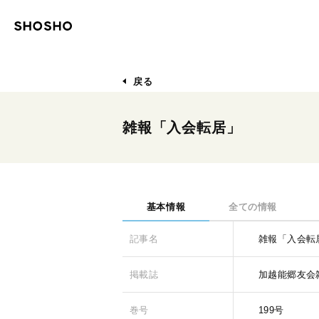
戻る
雑報「入会転居」
基本情報
全ての情報
記事名
雑報「入会転
掲載誌
加越能郷友会
巻号
199号