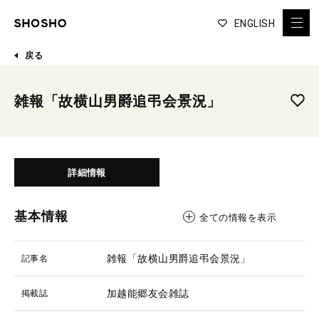
ENGLISH
戻る
雑報「故横山男爵追弔会景況」
詳細情報
基本情報
全ての情報を表示
雑報「故横山男爵追弔会景況」
記事名
加越能郷友会雑誌
掲載誌