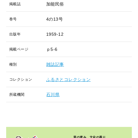
加能民俗
掲載誌
4の13号
巻号
1959-12
出版年
ｐ5-6
掲載ページ
雑誌記事
種別
ふるさとコレクション
コレクション
石川県
所蔵機関
里の恵み、文化の香り