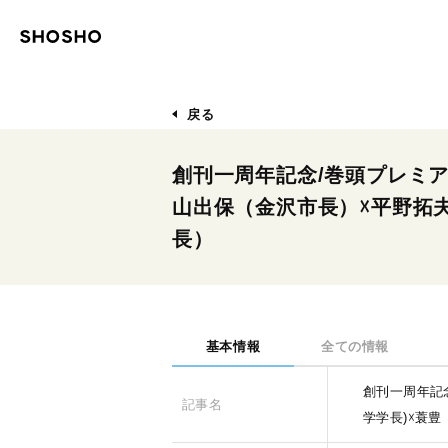
戻る
創刊一周年記念/巻頭プレミ
山出保（金沢市長）☓平野拓夫
長）
基本情報
全ての情報
創刊一周年記
記事名
学学長)☓蓑