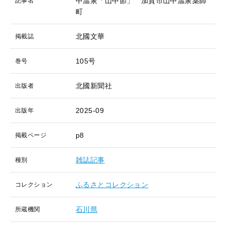
中温泉「山中節」 加賀市山中温泉薬師
記事名
町
北國文華
掲載誌
105号
巻号
北國新聞社
出版者
2025-09
出版年
p8
掲載ページ
雑誌記事
種別
ふるさとコレクション
コレクション
石川県
所蔵機関