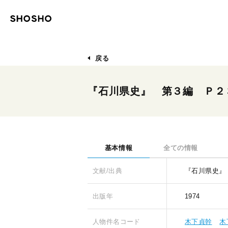
戻る
『石川県史』 第３編 Ｐ２
基本情報
全ての情報
文献/出典
『石川県史』
出版年
1974
人物件名コード
木下貞幹
木