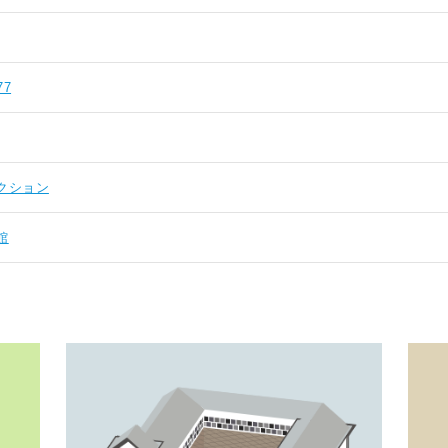
77
クション
館