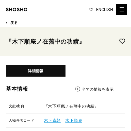
ENGLISH
戻る
『木下順庵ノ在藩中の功績』
詳細情報
基本情報
全ての情報を表示
『木下順庵ノ在藩中の功績』
文献/出典
木下貞幹
木下順庵
人物件名コード