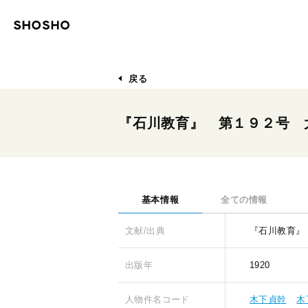
戻る
『石川教育』 第１９２号 
基本情報
全ての情報
文献/出典
『石川教育』
出版年
1920
人物件名コード
木下貞幹
木