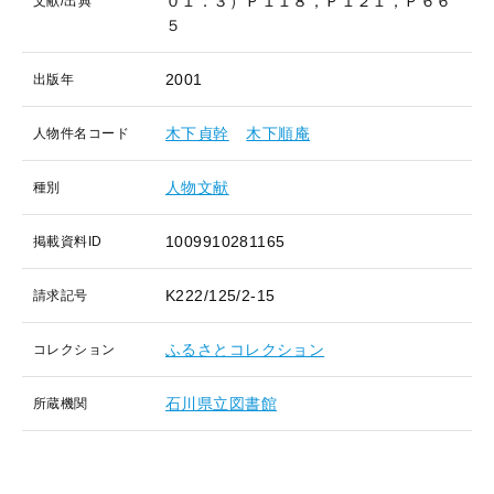
０１．３）Ｐ１１８，Ｐ１２１，Ｐ６６
文献/出典
５
2001
出版年
木下貞幹
木下順庵
人物件名コード
人物文献
種別
1009910281165
掲載資料ID
K222/125/2-15
請求記号
ふるさとコレクション
コレクション
石川県立図書館
所蔵機関