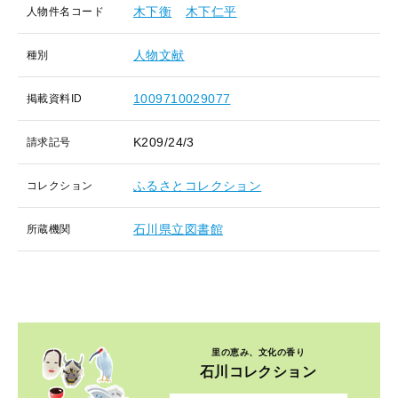
木下衡
木下仁平
人物件名コード
人物文献
種別
1009710029077
掲載資料ID
K209/24/3
請求記号
ふるさとコレクション
コレクション
石川県立図書館
所蔵機関
里の恵み、文化の香り
石川コレクション