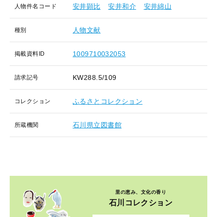
安井顕比
安井和介
安井綿山
人物件名コード
人物文献
種別
1009710032053
掲載資料ID
KW288.5/109
請求記号
ふるさとコレクション
コレクション
石川県立図書館
所蔵機関
里の恵み、文化の香り
石川コレクション