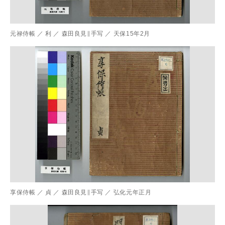
元禄侍帳
／
利
／
森田良見∥手写
／
天保15年2月
享保侍帳
／
貞
／
森田良見∥手写
／
弘化元年正月