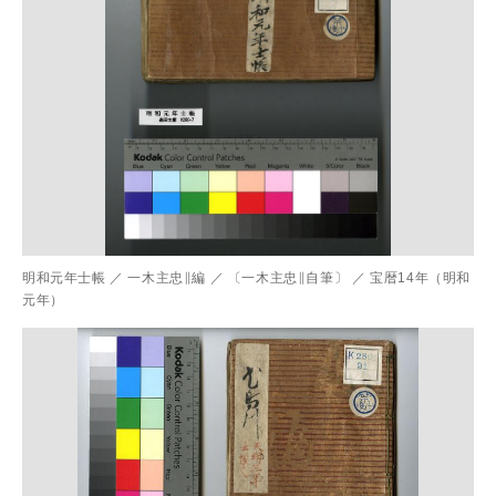
明和元年士帳
／
一木主忠∥編
／
〔一木主忠∥自筆〕
／
宝暦14年（明和
元年）