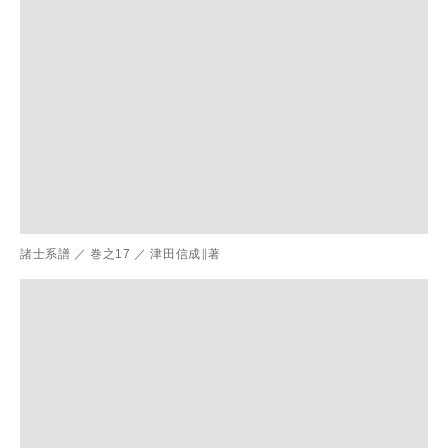
諸士系譜
／
巻之17
／
津田信成∥著