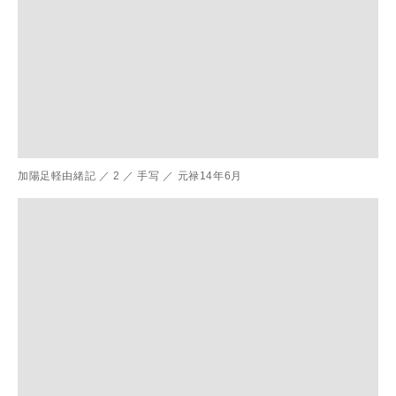
加陽足軽由緒記
／
2
／
手写
／
元禄14年6月