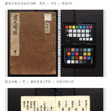
慶長元和之頃金沢侍帳 異本
／
手写
／
享保2年
寛文侍帳
／
亨
／
森田良見∥手写
／
天保15年3月