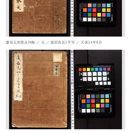
慶長元和寛永侍帳
／
元
／
森田良見∥手写
／
天保14年8月