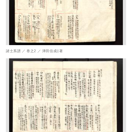
諸士系譜
／
巻之2
／
津田信成∥著