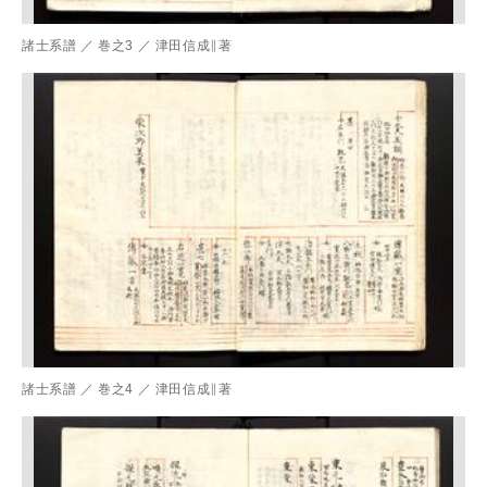
諸士系譜
／
巻之3
／
津田信成∥著
諸士系譜
／
巻之4
／
津田信成∥著