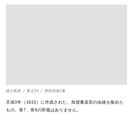
諸士系譜
／
巻之20
／
津田信成∥著
天保3年（1832）に作成された、加賀藩直臣の由緒を集めた
もの。巻7、巻9の所蔵はありません。