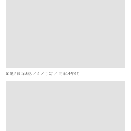
加陽足軽由緒記
／
5
／
手写
／
元禄14年6月