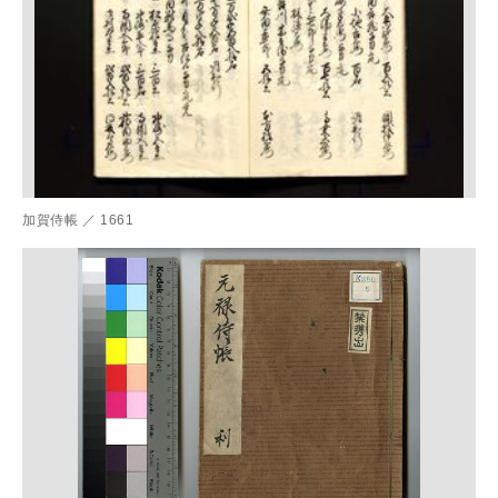
加賀侍帳
／
1661