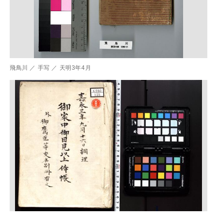
飛鳥川
／
手写
／
天明3年4月