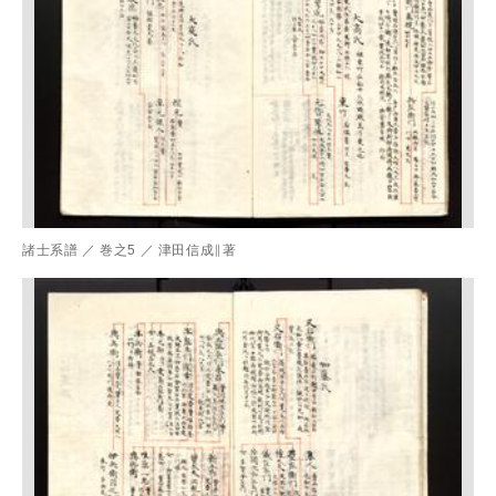
諸士系譜
／
巻之5
／
津田信成∥著