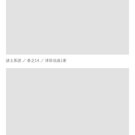
諸士系譜
／
巻之14
／
津田信成∥著