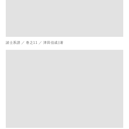
諸士系譜
／
巻之11
／
津田信成∥著