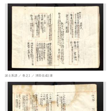
諸士系譜
／
巻之1
／
津田信成∥著