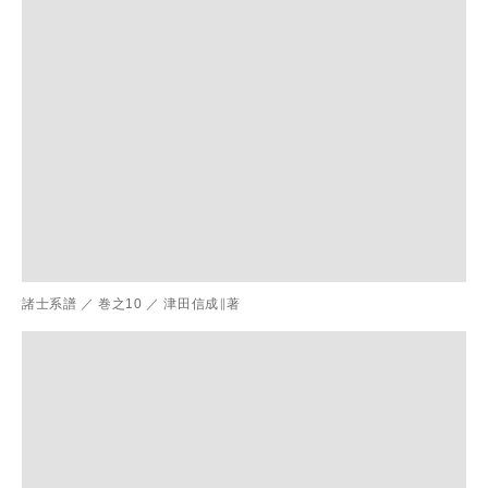
諸士系譜
／
巻之10
／
津田信成∥著