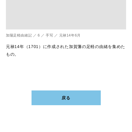
加陽足軽由緒記
／
6
／
手写
／
元禄14年6月
元禄14年（1701）に作成された加賀藩の足軽の由緒を集めた
もの。
戻る