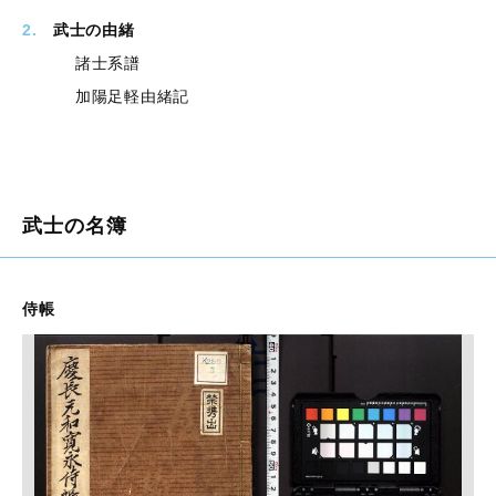
2
.
武士の由緒
諸士系譜
加陽足軽由緒記
武士の名簿
侍帳