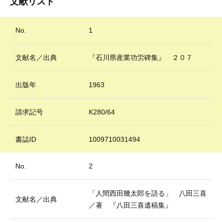
文献リスト
No.
1
文献名／出典
『石川県産業功労碑集』 ２０７
出版年
1963
請求記号
K280/64
書誌ID
1009710031494
No.
2
「人間西田幾太郎を語る」 八田三喜
文献名／出典
／著 『八田三喜遺稿集』