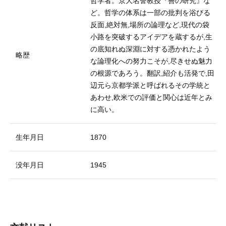
哲学者。京大名誉教授『善の研究』な
ど。哲学の体系は一部の批判を浴びる
反面,絶対無,場所の論理など,現代の袋
小路を突破するアイデアを蔵するが,生
の底知れぬ深淵に対する憑かれたよう
略歴
な論理化への努力こそが,尽きせぬ魅力
の根源であろう。翻訳,紹介も活発で,田
辺元ら京都学派と呼ばれるその学統と
あわせ,欧米での評価と関心は近年とみ
に高い。
生年月日
1870
没年月日
1945