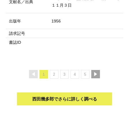
文献名／出典
１１月３日
出版年
1956
請求記号
書誌ID
1
2
3
4
5
西田幾多郎でさらに詳しく調べる