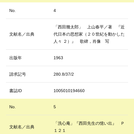
No.
4
「西田幾太郎」 上山春平／著 『近
文献名／出典
代日本の思想家（２０世紀を動かした
人々 ２）』 歌碑，肖像 写
出版年
1963
請求記号
280.8/37/2
書誌ID
1005010194660
No.
5
「洗心庵」『西田先生の憶い出』 Ｐ
文献名／出典
１２１