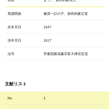
別名
まつ
、
前田利家夫人
系譜関係
篠原一計の子、前田利家正室
生年月日
1547
没年月日
1617
法号
芳春院殿花巖宗富大禅宗定尼
文献リスト
No.
1