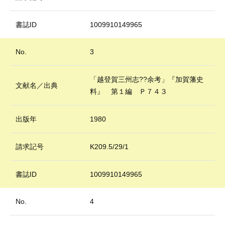
書誌ID
1009910149965
No.
3
「越登賀三州志??余考」『加賀藩史
文献名／出典
料』 第１編 Ｐ７４３
出版年
1980
請求記号
K209.5/29/1
書誌ID
1009910149965
No.
4