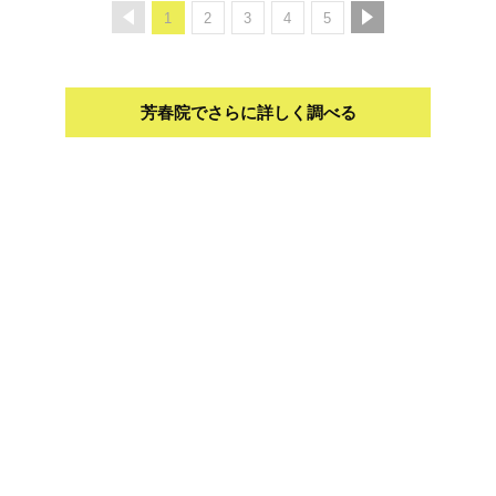
1
2
3
4
5
芳春院でさらに詳しく調べる