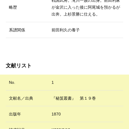
戦国武将。滝川一族の出身。前田利家
略歴
が金沢に入った後に阿尾城を預かるが
出奔。上杉景勝に仕える。
系譜関係
前田利久の養子
文献リスト
No.
1
文献名／出典
『秘笈叢書』 第１９巻
出版年
1870