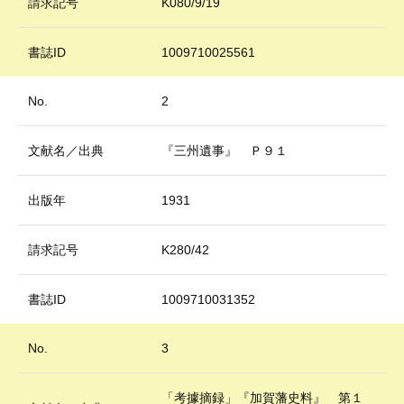
請求記号
K080/9/19
書誌ID
1009710025561
No.
2
文献名／出典
『三州遺事』 Ｐ９１
出版年
1931
請求記号
K280/42
書誌ID
1009710031352
No.
3
「考據摘録」『加賀藩史料』 第１