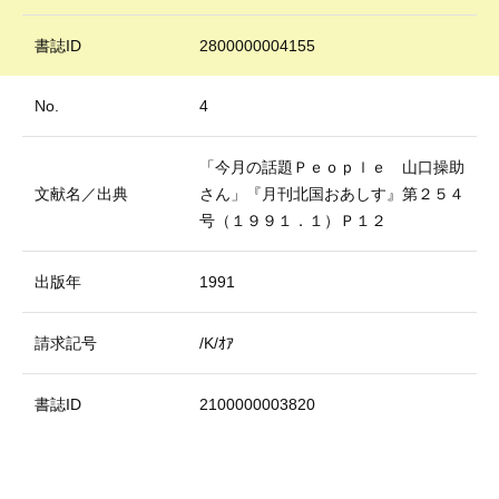
書誌ID
2800000004155
No.
4
「今月の話題Ｐｅｏｐｌｅ 山口操助
文献名／出典
さん」『月刊北国おあしす』第２５４
号（１９９１．１）Ｐ１２
出版年
1991
請求記号
/K/ｵｱ
書誌ID
2100000003820