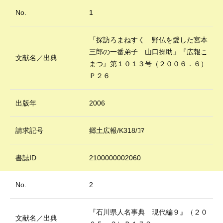
No.
1
「探訪ろまねすく 野仏を愛した宮本
三郎の一番弟子 山口操助」『広報こ
文献名／出典
まつ』第１０１３号（２００６．６）
Ｐ２６
出版年
2006
請求記号
郷土広報/K318/ｺﾏ
書誌ID
2100000002060
No.
2
『石川県人名事典 現代編９』（２０
文献名／出典