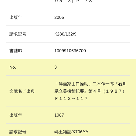
０５．３）Ｐ１７８
出版年
2005
請求記号
K280/132/9
書誌ID
1009910636700
No.
3
「洋画家山口操助」二木伸一郎『石川
文献名／出典
県立美術館紀要』第４号（１９８７）
Ｐ１１３～１１７
出版年
1987
請求記号
郷土雑誌/K706/ｲｼ