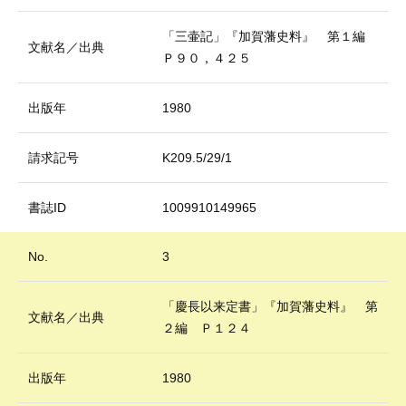
「三壷記」『加賀藩史料』 第１編
文献名／出典
Ｐ９０，４２５
出版年
1980
請求記号
K209.5/29/1
書誌ID
1009910149965
No.
3
「慶長以来定書」『加賀藩史料』 第
文献名／出典
２編 Ｐ１２４
出版年
1980