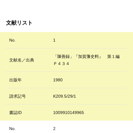
文献リスト
No.
1
「陳善録」『加賀藩史料』 第１編
文献名／出典
Ｐ４３４
出版年
1980
請求記号
K209.5/29/1
書誌ID
1009910149965
No.
2