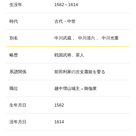
生没年
1562～1614
時代
古代・中世
別名
中川武蔵
、
中川清六
、
中川光重
略歴
戦国武将、茶人
系譜関係
前田利家の次女蕭姫を娶る
職位
越中増山城主→御伽衆
生年月日
1562
没年月日
1614