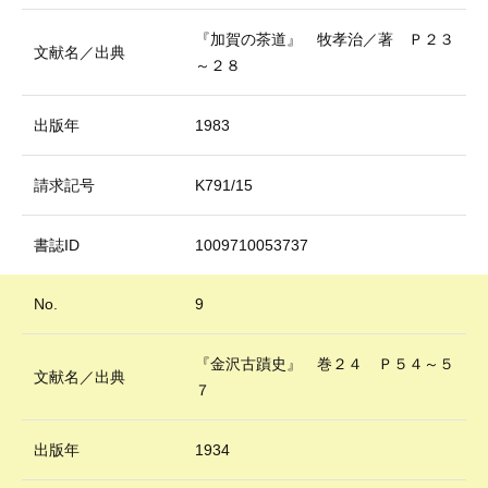
『加賀の茶道』 牧孝治／著 Ｐ２３
文献名／出典
～２８
出版年
1983
請求記号
K791/15
書誌ID
1009710053737
No.
9
『金沢古蹟史』 巻２４ Ｐ５４～５
文献名／出典
７
出版年
1934