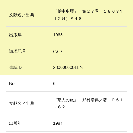
「越中史壇」 第２７巻（１９６３年
文献名／出典
１２月）Ｐ４８
出版年
1963
請求記号
/K/ｴﾂ
書誌ID
2800000001176
No.
6
『茶人の旅』 野村瑞典／著 Ｐ６１
文献名／出典
～６２
出版年
1984