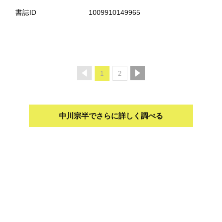
書誌ID
1009910149965
1
2
中川宗半でさらに詳しく調べる