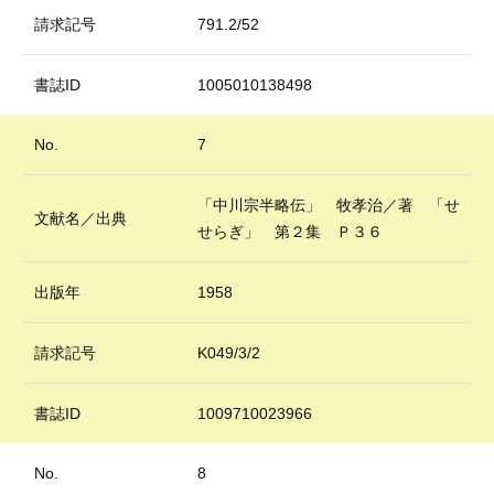
請求記号
791.2/52
書誌ID
1005010138498
No.
7
「中川宗半略伝」 牧孝治／著 「せ
文献名／出典
せらぎ」 第２集 Ｐ３６
出版年
1958
請求記号
K049/3/2
書誌ID
1009710023966
No.
8