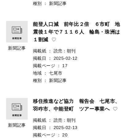
種別
：
新聞記事
能登人口減 前年比２倍 ６市町 地
震後１年で７１１６人 輪島・珠洲は
１割減
新聞記事
掲載紙
：
読売：朝刊
掲載日
：
2025-02-12
掲載ページ
：
17
地域
：
七尾市
種別
：
新聞記事
移住推進など協力 報告会 七尾市、
羽咋市、中能登町 ツアー事業へ
掲載紙
：
読売：朝刊
新聞記事
掲載日
：
2025-02-13
掲載ページ
：
20