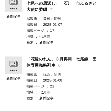
七尾への恩返し」 石川 市ふるさと
大使に委嘱
新聞記事
掲載紙
：
毎日：朝刊
掲載日
：
2025-01-07
掲載ページ
：
17
地域
：
七尾市
種別
：
新聞記事
「花嫁のれん」３月再開 七尾線 団
体専用臨時列車
掲載紙
：
読売：朝刊
新聞記事
掲載日
：
2025-01-08
掲載ページ
：
22
地域
：
七尾市
種別
：
新聞記事