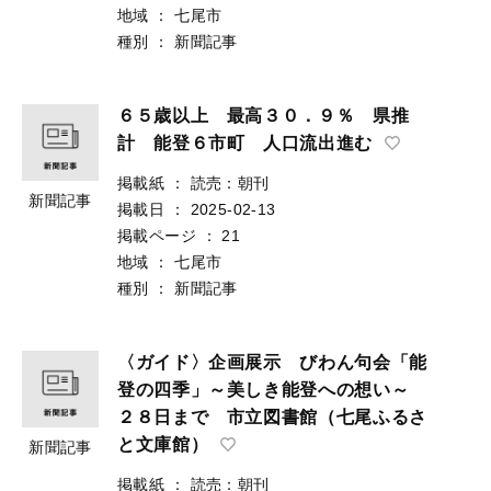
地域
：
七尾市
種別
：
新聞記事
６５歳以上 最高３０．９％ 県推
計 能登６市町 人口流出進む
掲載紙
：
読売：朝刊
新聞記事
掲載日
：
2025-02-13
掲載ページ
：
21
地域
：
七尾市
種別
：
新聞記事
〈ガイド〉企画展示 びわん句会「能
登の四季」～美しき能登への想い～
２８日まで 市立図書館（七尾ふるさ
と文庫館）
新聞記事
掲載紙
：
読売：朝刊