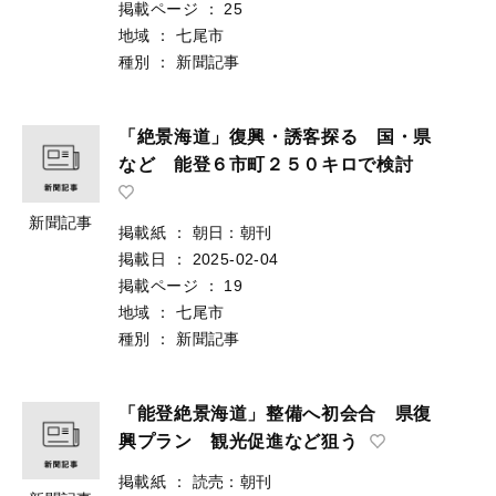
掲載ページ
：
25
地域
：
七尾市
種別
：
新聞記事
「絶景海道」復興・誘客探る 国・県
など 能登６市町２５０キロで検討
新聞記事
掲載紙
：
朝日：朝刊
掲載日
：
2025-02-04
掲載ページ
：
19
地域
：
七尾市
種別
：
新聞記事
「能登絶景海道」整備へ初会合 県復
興プラン 観光促進など狙う
掲載紙
：
読売：朝刊