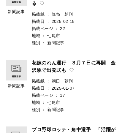
る
新聞記事
掲載紙
：
読売：朝刊
掲載日
：
2025-02-15
掲載ページ
：
22
地域
：
七尾市
種別
：
新聞記事
花嫁のれん運行 ３月７日に再開 金
沢駅で出発式も
掲載紙
：
朝日：朝刊
新聞記事
掲載日
：
2025-01-07
掲載ページ
：
17
地域
：
七尾市
種別
：
新聞記事
プロ野球ロッテ・角中選手 「活躍が