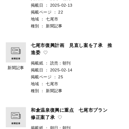
掲載日
：
2025-02-13
掲載ページ
：
22
地域
：
七尾市
種別
：
新聞記事
七尾市復興計画 見直し案を了承 推
進委
掲載紙
：
読売：朝刊
新聞記事
掲載日
：
2025-02-14
掲載ページ
：
25
地域
：
七尾市
種別
：
新聞記事
和倉温泉復興に重点 七尾市プラン
修正案了承
掲載紙
：
朝日：朝刊