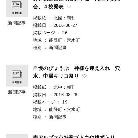
会、４校発表
掲載紙
：
北國：朝刊
新聞記事
掲載日
：
2016-08-27
掲載ページ
：
26
地域
：
能登町・穴水町
種別
：
新聞記事
自慢のびょうぶ 神様を迎え入れ 穴
水、中居キリコ祭り
掲載紙
：
北中：朝刊
新聞記事
掲載日
：
2016-08-28
掲載ページ
：
19
地域
：
能登町・穴水町
種別
：
新聞記事
南アルプス市特産ブドウや桃ずらり