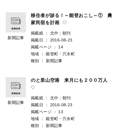
移住者が診る！～能登おこし～① 農
家民宿を計画
掲載紙
：
北中：朝刊
新聞記事
掲載日
：
2016-08-23
掲載ページ
：
14
地域
：
能登町・穴水町
種別
：
新聞記事
のと里山空港 来月にも２００万人
掲載紙
：
北中：朝刊
新聞記事
掲載日
：
2016-08-23
掲載ページ
：
13
地域
：
能登町・穴水町
種別
：
新聞記事