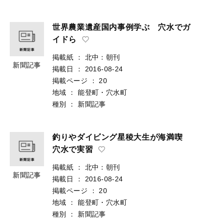
世界農業遺産国内事例学ぶ 穴水でガ
イドら
掲載紙
：
北中：朝刊
新聞記事
掲載日
：
2016-08-24
掲載ページ
：
20
地域
：
能登町・穴水町
種別
：
新聞記事
釣りやダイビング星稜大生が海満喫
穴水で実習
掲載紙
：
北中：朝刊
新聞記事
掲載日
：
2016-08-24
掲載ページ
：
20
地域
：
能登町・穴水町
種別
：
新聞記事