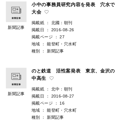
小中の事務員研究内容を発表 穴水で
大会
掲載紙
：
北國：朝刊
新聞記事
掲載日
：
2016-08-26
掲載ページ
：
27
地域
：
能登町・穴水町
種別
：
新聞記事
のと鉄道 活性案発表 東京、金沢の
中高生
掲載紙
：
北中：朝刊
新聞記事
掲載日
：
2016-08-27
掲載ページ
：
16
地域
：
能登町・穴水町
種別
：
新聞記事