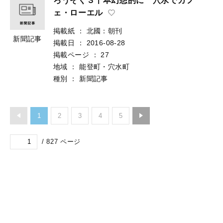
ろうそく３千本幻想的に 穴水でカフ
ェ・ローエル
掲載紙
：
北國：朝刊
新聞記事
掲載日
：
2016-08-28
掲載ページ
：
27
地域
：
能登町・穴水町
種別
：
新聞記事
1
2
3
4
5
/
827
ページ