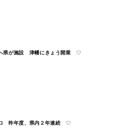
へ県が施設 津幡にきょう開業
ロ 昨年度、県内２年連続