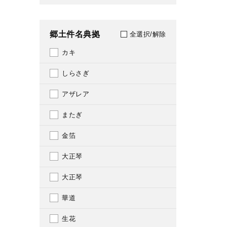
1603
郷土件名典拠
1604
全選択/解除
カキ
1605
しらさぎ
1606
アザレア
1607
またぎ
1608
金箔
1609
大正琴
1610
大正琴
1611
華道
1612
生花
1613