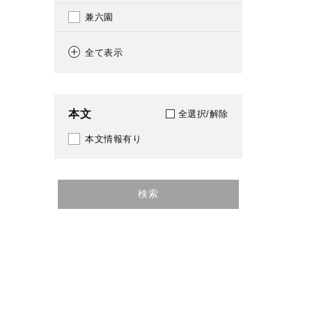
兼六園
1614
工芸
1615
全て表示
工芸美術
1616
港
1617
本文
全選択/解除
祭り
1618
本文情報有り
祭礼
1619
漆芸
1620
検索
漆芸
1621
狩猟
1622
書道
1623
習字
1624