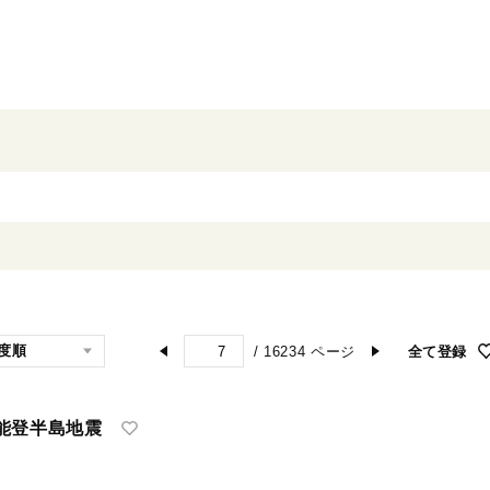
/
16234
ページ
全て登録
能登半島地震