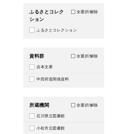
1592
ふるさとコレク
全選択/解除
ション
1593
ふるさとコレクション
1594
1595
資料群
1596
全選択/解除
吉本文庫
1597
中田邦造関係資料
1598
1599
所蔵機関
1600
全選択/解除
石川県立図書館
1601
小松市立図書館
1602