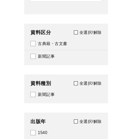
資料区分
全選択/解除
古典籍・古文書
新聞記事
資料種別
全選択/解除
新聞記事
出版年
全選択/解除
1540