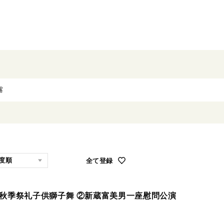
全て登録
社秋季祭礼子供獅子舞 ②新蔵富美男一座慰問公演