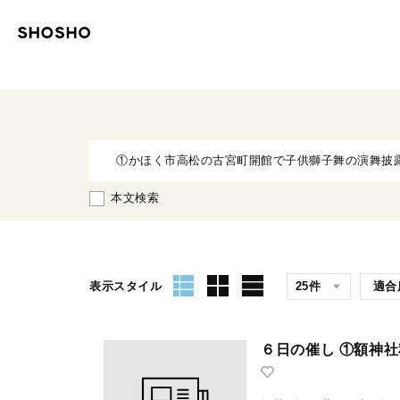
本文検索
表示スタイル
６日の催し ①額神