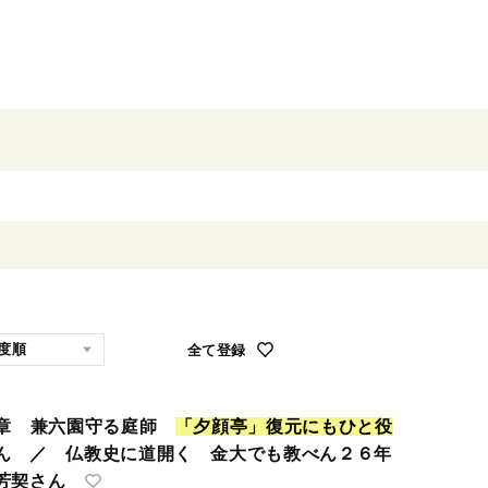
全て登録
褒章 兼六園守る庭師
「
夕
顔
亭
」
復
元
に
も
ひ
と
役
ん ／ 仏教史に道開く 金大でも教べん２６年
芳契さん