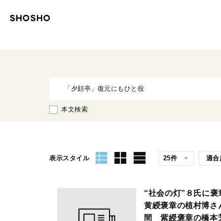
本文検索
表示スタイル
“社会の灯”８氏に
黄綬褒章の植村博さ
間 紫綬褒章の橋本