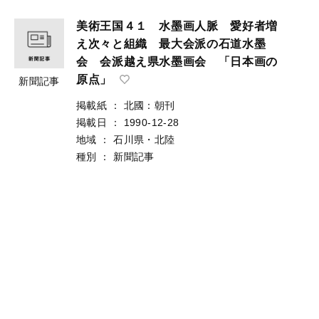
美術王国４１ 水墨画人脈 愛好者増
え次々と組織 最大会派の石道水墨
会 会派越え県水墨画会 「日本画の
原点」
新聞記事
掲載紙
：
北國：朝刊
掲載日
：
1990-12-28
地域
：
石川県・北陸
種別
：
新聞記事