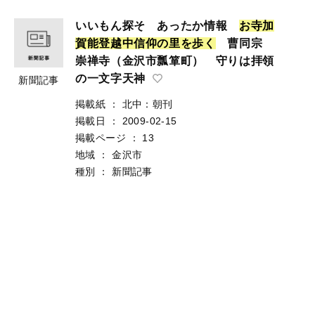
いいもん探そ あったか情報
お
寺
加
賀
能
登
越
中
信
仰
の
里
を
歩
く
曹同宗
崇禅寺（金沢市瓢箪町） 守りは拝領
の一文字天神
新聞記事
掲載紙
：
北中：朝刊
掲載日
：
2009-02-15
掲載ページ
：
13
地域
：
金沢市
種別
：
新聞記事