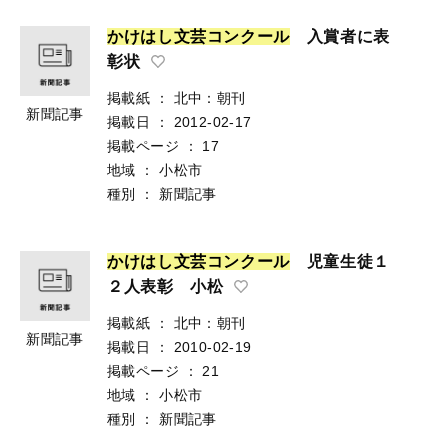
か
け
は
し
文
芸
コ
ン
ク
ー
ル
入賞者に表
彰状
掲載紙
：
北中：朝刊
新聞記事
掲載日
：
2012-02-17
掲載ページ
：
17
地域
：
小松市
種別
：
新聞記事
か
け
は
し
文
芸
コ
ン
ク
ー
ル
児童生徒１
２人表彰 小松
掲載紙
：
北中：朝刊
新聞記事
掲載日
：
2010-02-19
掲載ページ
：
21
地域
：
小松市
種別
：
新聞記事