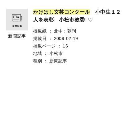
か
け
は
し
文
芸
コ
ン
ク
ー
ル
小中生１２
人を表彰 小松市教委
掲載紙
：
北中：朝刊
新聞記事
掲載日
：
2009-02-19
掲載ページ
：
16
地域
：
小松市
種別
：
新聞記事