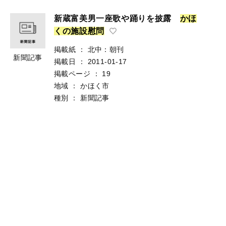
新蔵富美男一座歌や踊りを披露
か
ほ
く
の
施
設
慰
問
掲載紙
：
北中：朝刊
新聞記事
掲載日
：
2011-01-17
掲載ページ
：
19
地域
：
かほく市
種別
：
新聞記事