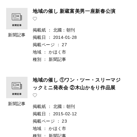
地域の催し 新蔵富美男一座新春公演
掲載紙
：
北國：朝刊
新聞記事
掲載日
：
2014-01-28
掲載ページ
：
27
地域
：
かほく市
種別
：
新聞記事
地域の催し ①ワン・ツー・スリーマジ
ックミニ発表会 ②木山かをり作品展
新聞記事
掲載紙
：
北國：朝刊
掲載日
：
2015-02-12
掲載ページ
：
23
地域
：
かほく市
種別
：
新聞記事