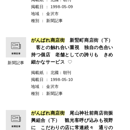
掲載日
：
1998-05-09
地域
：
金沢市
種別
：
新聞記事
が
ん
ば
れ
商
店
街
新竪町商店街（下）
客との触れ合い重視 独自の色合い
持つ個店 老舗としての誇りも きめ
細かなサービス
新聞記事
掲載紙
：
北國：朝刊
掲載日
：
1998-05-10
地域
：
金沢市
種別
：
新聞記事
が
ん
ば
れ
商
店
街
尾山神社前商店街振
興組合（下） 観光客呼び込みも視野
に こだわりの店に常連続々 通りの