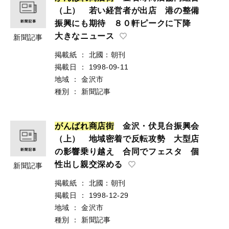
（上） 若い経営者が出店 港の整備
振興にも期待 ８０軒ピークに下降
大きなニュース
新聞記事
掲載紙
：
北國：朝刊
掲載日
：
1998-09-11
地域
：
金沢市
種別
：
新聞記事
が
ん
ば
れ
商
店
街
金沢・伏見台振興会
（上） 地域密着で反転攻勢 大型店
の影響乗り越え 合同でフェスタ 個
性出し親交深める
新聞記事
掲載紙
：
北國：朝刊
掲載日
：
1998-12-29
地域
：
金沢市
種別
：
新聞記事