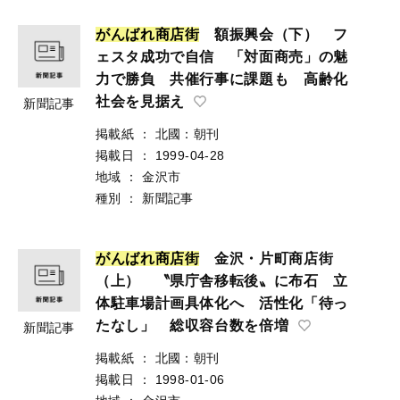
が
ん
ば
れ
商
店
街
額振興会（下） フ
ェスタ成功で自信 「対面商売」の魅
力で勝負 共催行事に課題も 高齢化
社会を見据え
新聞記事
掲載紙
：
北國：朝刊
掲載日
：
1999-04-28
地域
：
金沢市
種別
：
新聞記事
が
ん
ば
れ
商
店
街
金沢・片町商店街
（上） 〝県庁舎移転後〟に布石 立
体駐車場計画具体化へ 活性化「待っ
たなし」 総収容台数を倍増
新聞記事
掲載紙
：
北國：朝刊
掲載日
：
1998-01-06