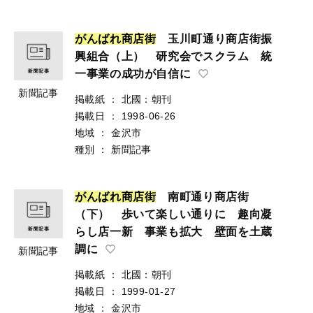
が
ん
ば
れ
商
店
街
玉川町通り商店街振
興組合（上） 研究会でスクラム 統
一事業の成功が自信に
新聞記事
掲載紙
：
北國：朝刊
掲載日
：
1998-06-26
地域
：
金沢市
種別
：
新聞記事
が
ん
ば
れ
商
店
街
南町通り商店街
（下） 歩いて楽しい通りに 趣向凝
らし店一新 事業も拡大 壁面を土蔵
調に
新聞記事
掲載紙
：
北國：朝刊
掲載日
：
1999-01-27
地域
：
金沢市