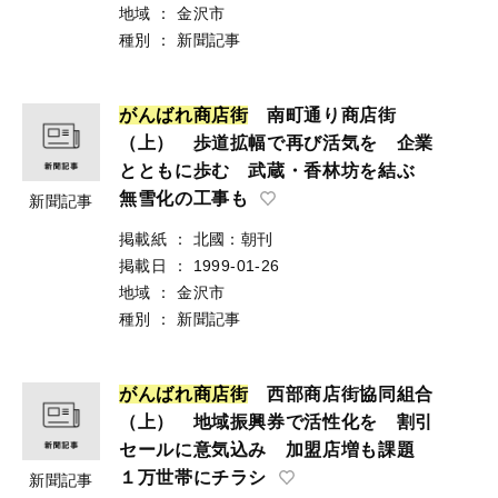
地域
：
金沢市
種別
：
新聞記事
が
ん
ば
れ
商
店
街
南町通り商店街
（上） 歩道拡幅で再び活気を 企業
とともに歩む 武蔵・香林坊を結ぶ
無雪化の工事も
新聞記事
掲載紙
：
北國：朝刊
掲載日
：
1999-01-26
地域
：
金沢市
種別
：
新聞記事
が
ん
ば
れ
商
店
街
西部商店街協同組合
（上） 地域振興券で活性化を 割引
セールに意気込み 加盟店増も課題
１万世帯にチラシ
新聞記事