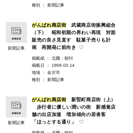
種別
：
新聞記事
が
ん
ば
れ
商
店
街
武蔵商店街振興組合
（下） 昭和初期の界わい再現 対面
販売の良さ見直す 駄菓子売りも計
画 再開発に前向き
新聞記事
掲載紙
：
北國：朝刊
掲載日
：
1998-03-14
地域
：
金沢市
種別
：
新聞記事
が
ん
ば
れ
商
店
街
新竪町商店街（上）
歩行者に優しい潤いの街 新感覚店
舗の出店加速 増加傾向の若者客
「ほっとする通り」
新聞記事
掲載紙
：
北國：朝刊