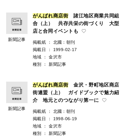
が
ん
ば
れ
商
店
街
諸江地区商業共同組
合（上） 共存共栄の街づくり 大型
店と合同イベントも
新聞記事
掲載紙
：
北國：朝刊
掲載日
：
1999-02-17
地域
：
金沢市
種別
：
新聞記事
が
ん
ば
れ
商
店
街
金沢・野町地区商店
街連盟（上） ガイドブックで魅力紹
介 地元とのつながり第一に
新聞記事
掲載紙
：
北國：朝刊
掲載日
：
1998-06-19
地域
：
金沢市
種別
：
新聞記事