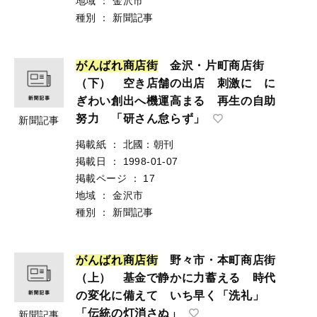
地域
：
金沢市
種別
：
新聞記事
が
ん
ば
れ
商
店
街
金沢・片町商店街
（下） 空き店舗の出店 刺激に に
ぎわい創出へ機運高まる 再生の自助
努力 「研さん怠らず」
新聞記事
掲載紙
：
北國：朝刊
掲載日
：
1998-01-07
掲載ページ
：
17
地域
：
金沢市
種別
：
新聞記事
が
ん
ば
れ
商
店
街
野々市・本町商店街
（上） 基金で静かに力蓄える 時代
の変化に備えて いち早く「洗礼」
「伝統の灯消さぬ」
新聞記事