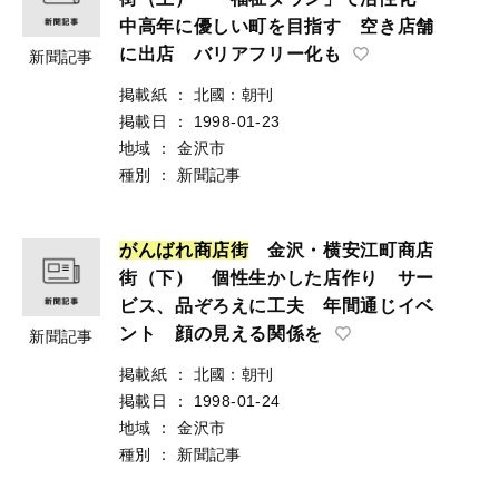
中高年に優しい町を目指す 空き店舗
に出店 バリアフリー化も
新聞記事
掲載紙
：
北國：朝刊
掲載日
：
1998-01-23
地域
：
金沢市
種別
：
新聞記事
が
ん
ば
れ
商
店
街
金沢・横安江町商店
街（下） 個性生かした店作り サー
ビス、品ぞろえに工夫 年間通じイベ
ント 顔の見える関係を
新聞記事
掲載紙
：
北國：朝刊
掲載日
：
1998-01-24
地域
：
金沢市
種別
：
新聞記事