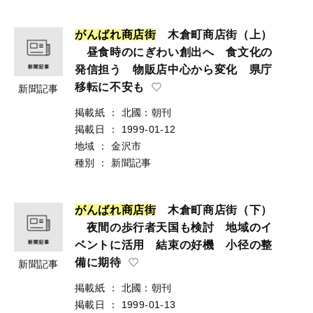
が
ん
ば
れ
商
店
街
木倉町商店街（上）
昼食時のにぎわい創出へ 食文化の
発信担う 物販店中心から変化 県庁
移転に不安も
新聞記事
掲載紙
：
北國：朝刊
掲載日
：
1999-01-12
地域
：
金沢市
種別
：
新聞記事
が
ん
ば
れ
商
店
街
木倉町商店街（下）
夜間の歩行者天国も検討 地域のイ
ベントに活用 結束の好機 小径の整
備に期待
新聞記事
掲載紙
：
北國：朝刊
掲載日
：
1999-01-13