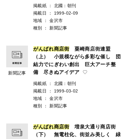
掲載紙
：
北國：朝刊
掲載日
：
1999-02-09
地域
：
金沢市
種別
：
新聞記事
が
ん
ば
れ
商
店
街
粟崎商店街連盟
（上） 小規模ながら多彩な催し 団
結力でにぎわい創出 巨大アーチ整
備 尽きぬアイデア
新聞記事
掲載紙
：
北國：朝刊
掲載日
：
1999-03-02
地域
：
金沢市
種別
：
新聞記事
が
ん
ば
れ
商
店
街
増泉大通り商店街
（下） 無電柱化、街並み美しく 緑