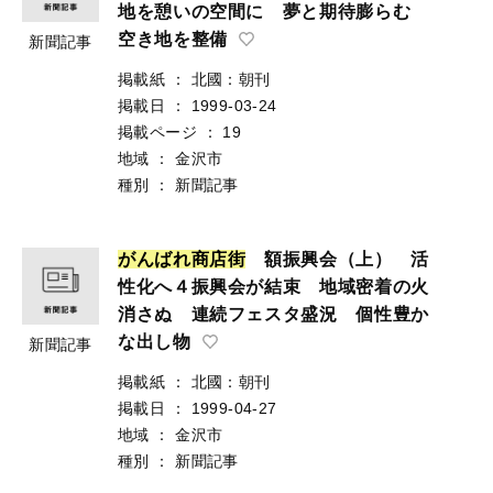
地を憩いの空間に 夢と期待膨らむ
空き地を整備
新聞記事
掲載紙
：
北國：朝刊
掲載日
：
1999-03-24
掲載ページ
：
19
地域
：
金沢市
種別
：
新聞記事
が
ん
ば
れ
商
店
街
額振興会（上） 活
性化へ４振興会が結束 地域密着の火
消さぬ 連続フェスタ盛況 個性豊か
な出し物
新聞記事
掲載紙
：
北國：朝刊
掲載日
：
1999-04-27
地域
：
金沢市
種別
：
新聞記事