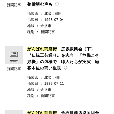
整備望む声も
新聞記事
掲載紙
：
北國：朝刊
掲載日
：
1998-07-04
地域
：
金沢市
種別
：
新聞記事
が
ん
ば
れ
商
店
街
広坂振興会（下）
〝伝統工芸通り〟を志向 「危機こそ
好機」の気概で 職人たちが実演 顧
客本位の商い重視
新聞記事
掲載紙
：
北國：朝刊
掲載日
：
1998-07-11
地域
：
金沢市
種別
：
新聞記事
が
ん
ば
れ
商
店
街
金石町商店協同組合