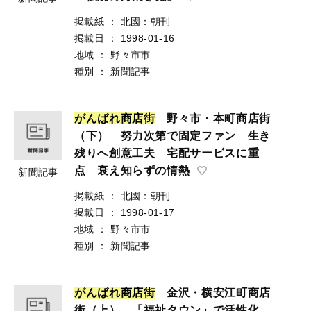
掲載紙
：
北國：朝刊
掲載日
：
1998-01-16
地域
：
野々市市
種別
：
新聞記事
が
ん
ば
れ
商
店
街
野々市・本町商店街
（下） 努力次第で固定ファン 生き
残りへ創意工夫 宅配サービスに重
点 衰え知らずの情熱
新聞記事
掲載紙
：
北國：朝刊
掲載日
：
1998-01-17
地域
：
野々市市
種別
：
新聞記事
が
ん
ば
れ
商
店
街
金沢・横安江町商店
街（上） 「福祉タウン」で活性化