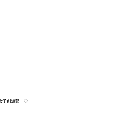
女子剣道部