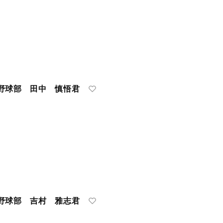
球部 田中 慎悟君
球部 吉村 雅志君