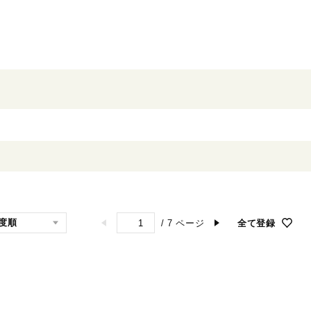
/
7
ページ
全て登録