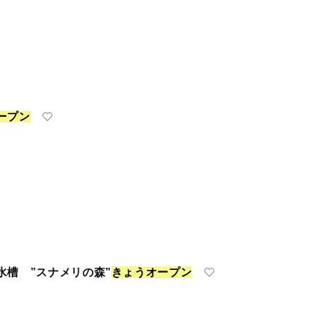
ー
プ
ン
水槽 ”スナメリの森”
き
ょ
う
オ
ー
プ
ン