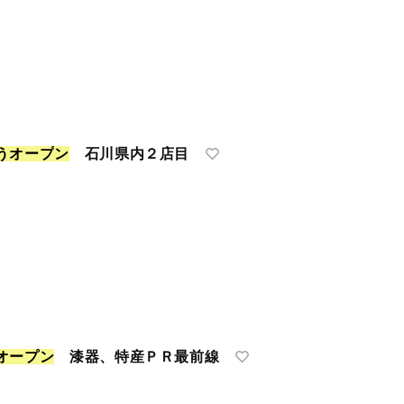
う
オ
ー
プ
ン
石川県内２店目
オ
ー
プ
ン
漆器、特産ＰＲ最前線