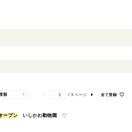
/
3
ページ
全て登録
オ
ー
プ
ン
いしかわ動物園