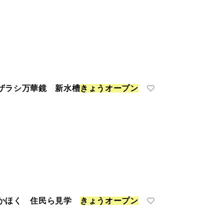
ザラシ万華鏡 新水槽
き
ょ
う
オ
ー
プ
ン
 かほく 住民ら見学
き
ょ
う
オ
ー
プ
ン