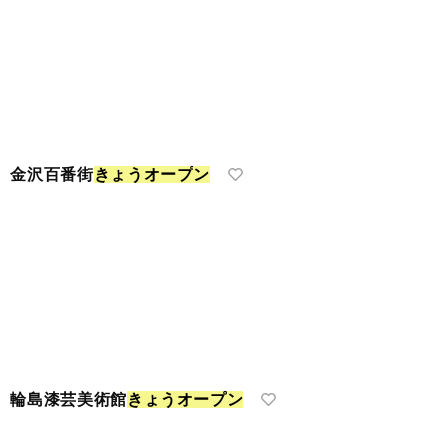
 金沢百番街
き
ょ
う
オ
ー
プ
ン
 輪島漆芸美術館
き
ょ
う
オ
ー
プ
ン