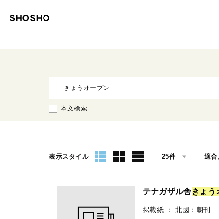
本文検索
表示スタイル
テナガザル舎
き
ょ
う
掲載紙
：
北國：朝刊