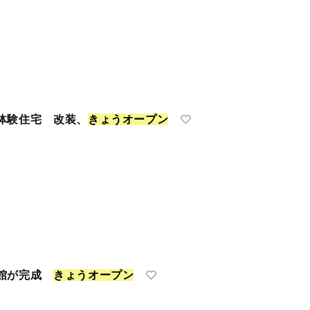
体験住宅 改装、
き
ょ
う
オ
ー
プ
ン
会館が完成
き
ょ
う
オ
ー
プ
ン