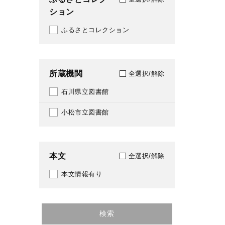
ション
2009
ふるさとコレクション
2011
2012
所蔵機関
2013
全選択/解除
石川県立図書館
2014
小松市立図書館
2015
2016
本文
2018
全選択/解除
本文情報有り
2020
2021
検索
2022