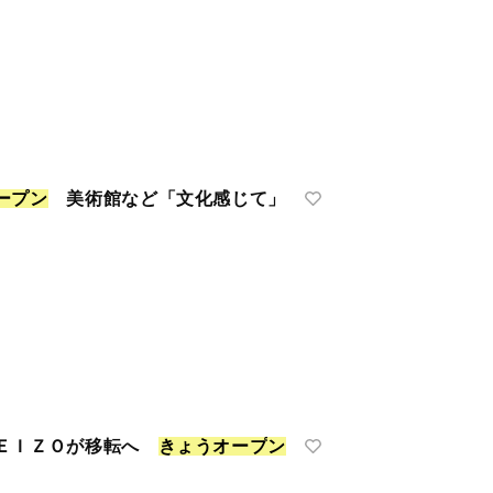
ー
プ
ン
美術館など「文化感じて」
 ＥＩＺＯが移転へ
き
ょ
う
オ
ー
プ
ン