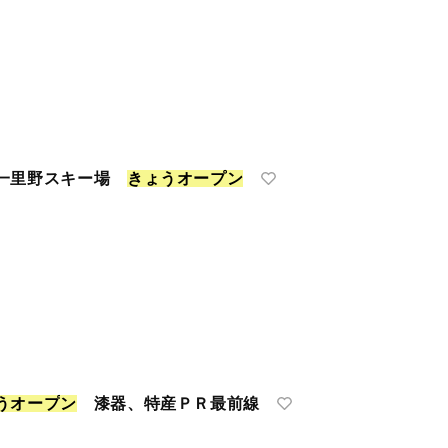
 一里野スキー場
き
ょ
う
オ
ー
プ
ン
う
オ
ー
プ
ン
漆器、特産ＰＲ最前線