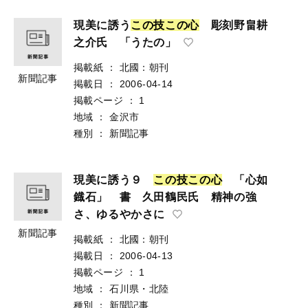
現美に誘う
こ
の
技
こ
の
心
彫刻野畠耕
之介氏 「うたの」
掲載紙
：
北國：朝刊
新聞記事
掲載日
：
2006-04-14
掲載ページ
：
1
地域
：
金沢市
種別
：
新聞記事
現美に誘う９
こ
の
技
こ
の
心
「心如
鐡石」 書 久田鶴民氏 精神の強
さ、ゆるやかさに
新聞記事
掲載紙
：
北國：朝刊
掲載日
：
2006-04-13
掲載ページ
：
1
地域
：
石川県・北陸
種別
：
新聞記事