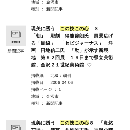
地域
：
金沢市
種別
：
新聞記事
現美に誘う
こ
の
技
こ
の
心
３
「朝」 彫刻 得能節朗氏 風景広げ
る「目線」 「セビジャーナス」 洋
画 円地信二氏 「動」が示す新境
新聞記事
地 第６２回展 １９日まで県立美術
館、金沢２１世紀美術館
掲載紙
：
北國：朝刊
掲載日
：
2006-04-06
掲載ページ
：
1
地域
：
金沢市
種別
：
新聞記事
現美に誘う
こ
の
技
こ
の
心
８ 「潮悠