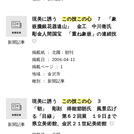
現美に誘う
こ
の
技
こ
の
心
７ 「象
嵌朧銀花器遠山」 金工 中川衛氏
彫金人間国宝 「重ね象嵌」の連続技
新聞記事
掲載紙
：
北國：朝刊
掲載日
：
2006-04-11
掲載ページ
：
1
地域
：
金沢市
種別
：
新聞記事
現美に誘う
こ
の
技
こ
の
心
３
「朝」 彫刻 得能節朗氏 風景広げ
る「目線」 第６２回展 １９日まで
県立美術館、金沢２１世紀美術館
新聞記事