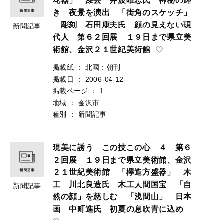
花器」 漆芸 井波唯志氏 神秘の輝
き 夜景を演出 「街角のスケッチ」
彫刻 石田康夫氏 顔の見えない現
新聞記事
代人 第６２回展 １９日まで県立美
術館、金沢２１世紀美術館
掲載紙
：
北國：朝刊
掲載日
：
2006-04-12
掲載ページ
：
1
地域
：
金沢市
種別
：
新聞記事
現美に誘う この技この心 ４ 第６
２回展 １９日まで県立美術館、金沢
２１世紀美術館 「欅造方盛器」 木
工 川北良造氏 木工人間国宝 「自
新聞記事
然の顔」を慈しむ 「浅間山」 日本
画 中町進氏 初夏の息吹青に込め