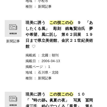
地域
：
小松市
種別
：
新聞記事
現美に誘う
こ
の
技
こ
の
心
９ 「あ
したくる風」 彫刻 銭亀賢治氏 夢
や希望、風に託し 第６２回展 １９
日まで県立美術館、金沢２１世紀美術
新聞記事
館
掲載紙
：
北國：朝刊
掲載日
：
2006-04-13
掲載ページ
：
1
地域
：
石川県・北陸
種別
：
新聞記事
現美に誘う
こ
の
技
こ
の
心
１０
「〝時の跡〟眞夏の夜」 写真 冨岡
省三氏 絵心でつくる「風景」 第６