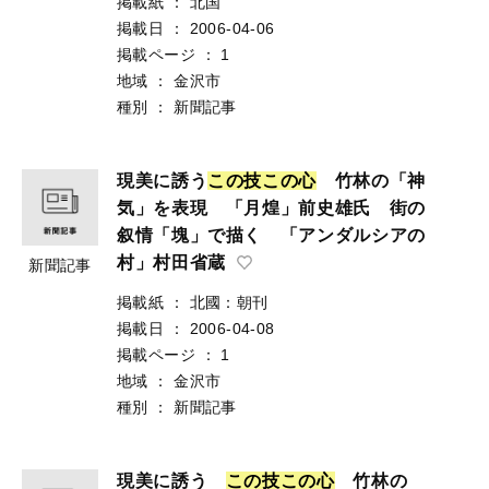
掲載紙
：
北国
掲載日
：
2006-04-06
掲載ページ
：
1
地域
：
金沢市
種別
：
新聞記事
現美に誘う
こ
の
技
こ
の
心
竹林の「神
気」を表現 「月煌」前史雄氏 街の
叙情「塊」で描く 「アンダルシアの
村」村田省蔵
新聞記事
掲載紙
：
北國：朝刊
掲載日
：
2006-04-08
掲載ページ
：
1
地域
：
金沢市
種別
：
新聞記事
現美に誘う
こ
の
技
こ
の
心
竹林の