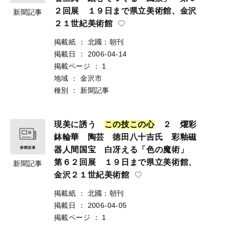
２回展 １９日まで県立美術館、金沢
新聞記事
２１世紀美術館
掲載紙
：
北國：朝刊
掲載日
：
2006-04-14
掲載ページ
：
1
地域
：
金沢市
種別
：
新聞記事
現美に誘う
こ
の
技
こ
の
心
２ 燿彩
鉢輪華 陶芸 徳田八十吉氏 彩釉磁
器人間国宝 白冴える「色の魔術」
第６２回展 １９日まで県立美術館、
新聞記事
金沢２１世紀美術館
掲載紙
：
北國：朝刊
掲載日
：
2006-04-05
掲載ページ
：
1