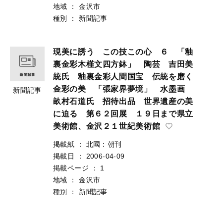
地域
：
金沢市
種別
：
新聞記事
現美に誘う この技この心 ６ 「釉
裏金彩木槿文四方鉢」 陶芸 吉田美
統氏 釉裏金彩人間国宝 伝統を磨く
金彩の美 「張家界夢境」 水墨画
新聞記事
畝村石道氏 招待出品 世界遺産の美
に迫る 第６２回展 １９日まで県立
美術館、金沢２１世紀美術館
掲載紙
：
北國：朝刊
掲載日
：
2006-04-09
掲載ページ
：
1
地域
：
金沢市
種別
：
新聞記事