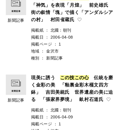
「神気」を表現「月煌」 前史雄氏
街の叙情「塊」で描く「アンダルシア
の村」 村田省蔵氏
新聞記事
掲載紙
：
北國：朝刊
掲載日
：
2006-04-08
掲載ページ
：
1
地域
：
金沢市
種別
：
新聞記事
現美に誘う
こ
の
技
こ
の
心
伝統を磨
く金彩の美 「釉裏金彩木槿文四方
鉢」 吉田美統氏 世界遺産の美に迫
る 「張家界夢境」 畝村石道氏
新聞記事
掲載紙
：
北國：朝刊
掲載日
：
2006-04-09
掲載ページ
：
1