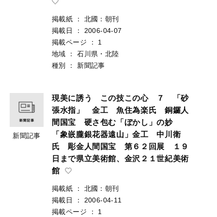
掲載紙
：
北國：朝刊
掲載日
：
2006-04-07
掲載ページ
：
1
地域
：
石川県・北陸
種別
：
新聞記事
現美に誘う この技この心 ７ 「砂
張水指」 金工 魚住為楽氏 銅鑼人
間国宝 硬さ包む「ぼかし」の妙
「象嵌朧銀花器遠山」金工 中川衛
新聞記事
氏 彫金人間国宝 第６２回展 １９
日まで県立美術館、金沢２１世紀美術
館
掲載紙
：
北國：朝刊
掲載日
：
2006-04-11
掲載ページ
：
1