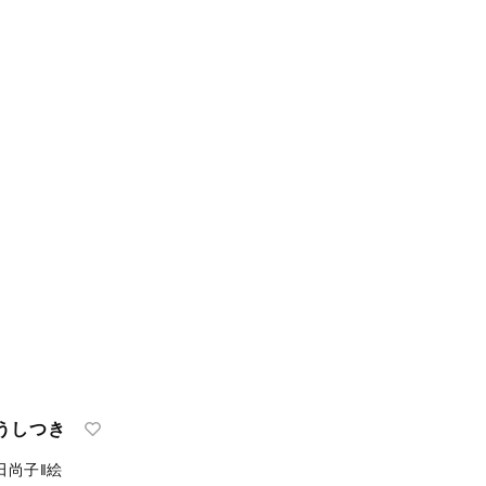
うしつき
田尚子‖絵