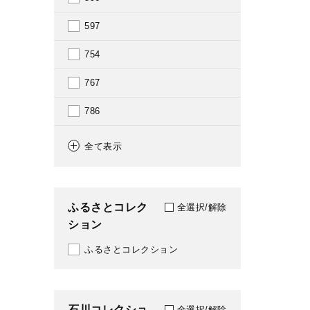
2012
597
2013
754
2014
767
2015
786
2016
809
全て表示
2017
910
2018
911
ふるさとコレク
全選択/解除
2019
ション
913
2020
ふるさとコレクション
918
2021
949
2022
石川コレクショ
E
全選択/解除