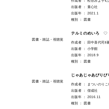
出版者
：
偕成社
出版年
：
2024.6
種別
：
図書
図書・雑誌・視聴覚
いないいないばあ：
作成者
：
松谷みよ子‖
出版者
：
童心社
出版年
：
2021.1
種別
：
図書
図書・雑誌・視聴覚
テルミのめいろ
作成者
：
田中喜代司‖