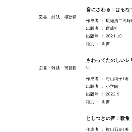
出版者
：
小学館
出版年
：
2018.9
種別
：
図書
図書・雑誌・視聴覚
じゃあじゃあびりび
作成者
：
まついのりこ
出版者
：
偕成社
出版年
：
2016.11
種別
：
図書
図書・雑誌・視聴覚
音にさわる：はるな
作成者
：
広瀬浩二郎‖