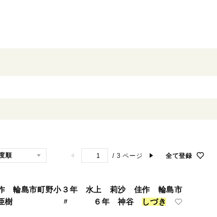
/
3
ページ
全て登録
作 輪島市町野小３年 水上 莉沙 佳作 輪島市
岡田 亜樹 〃 ６年 神谷
し
づ
き