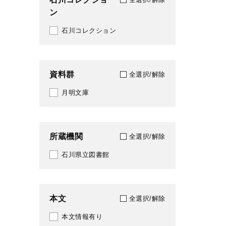
ン
2023
石川コレクション
2024
2025
資料群
全選択/解除
2026
月明文庫
所蔵機関
全選択/解除
石川県立図書館
本文
全選択/解除
本文情報有り