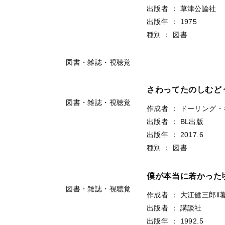
出版者
：
偕成社
出版年
：
2021.10
種別
：
図書
図書・雑誌・視聴覚
さわってたのしいレ
作成者
：
村山純子‖著
出版者
：
小学館
出版年
：
2022.9
種別
：
図書
図書・雑誌・視聴覚
としつきの音：歌集
作成者
：
横山石鳥‖著