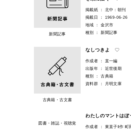
掲載紙
：
北中：朝刊
掲載日
：
1969-06-26
地域
：
金沢市
種別
：
新聞記事
新聞記事
なしつきよ
作成者
：
直一編
出版年
：
近世後期
種別
：
古典籍
資料群
：
月明文庫
古典籍・古文書
わたしのマントはぼ
作成者
：
東直子‖作
町