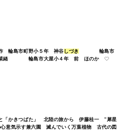
作 輪島市町野小５年 神谷
し
づ
き
輪島市
 菜緒 輪島市大屋小４年 前 ほのか
と「かきつばた」 北陸の旅から 伊藤桂一 ”犀星
の心意気示す兼六園 滅んでいく万葉植物 古代の図