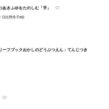
り：まついのりこあかちゃんのほん
‖さく
つあきふゆをたのしむ「手」
作
日比野尚子‖絵