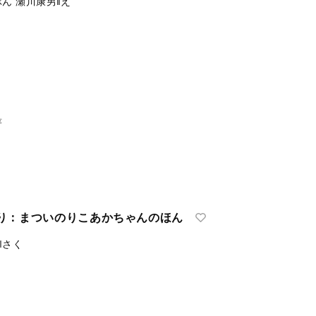
てんじつきさわるえほん
ぶん
瀬川康男‖え
著