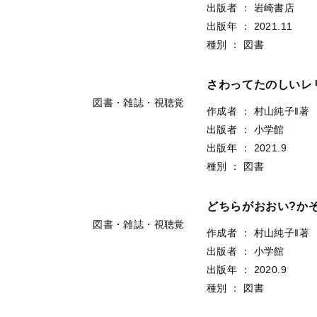
出版者
：
岩崎書店
出版年
：
2021.11
種別
：
図書
図書・雑誌・視聴覚
さわってたのしいレ
作成者
：
村山純子‖著
出版者
：
小学館
出版年
：
2021.9
種別
：
図書
図書・雑誌・視聴覚
どちらがおおい?か
作成者
：
村山純子‖著