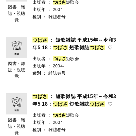
出版者
：
つ
ば
さ
短歌会
図書・雑
出版年
：
2004-
誌・視聴
種別
：
雑誌巻号
覚
つ
ば
さ
： 短歌雑誌 平成15年～令和3
年5 18：
つ
ば
さ
短歌雑誌
つ
ば
さ
出版者
：
つ
ば
さ
短歌会
図書・雑
出版年
：
2004-
誌・視聴
種別
：
雑誌巻号
覚
つ
ば
さ
： 短歌雑誌 平成15年～令和3
年5 18：
つ
ば
さ
短歌雑誌
つ
ば
さ
出版者
：
つ
ば
さ
短歌会
図書・雑
出版年
：
2004-
誌・視聴
種別
：
雑誌巻号
覚