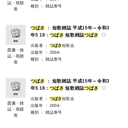
誌・視聴
種別
：
雑誌巻号
覚
つ
ば
さ
： 短歌雑誌 平成15年～令和3
年5 18：
つ
ば
さ
短歌雑誌
つ
ば
さ
出版者
：
つ
ば
さ
短歌会
図書・雑
出版年
：
2004-
誌・視聴
種別
：
雑誌巻号
覚
つ
ば
さ
： 短歌雑誌 平成15年～令和3
年5 18：
つ
ば
さ
短歌雑誌
つ
ば
さ
出版者
：
つ
ば
さ
短歌会
図書・雑
出版年
：
2004-
誌・視聴
種別
：
雑誌巻号
覚