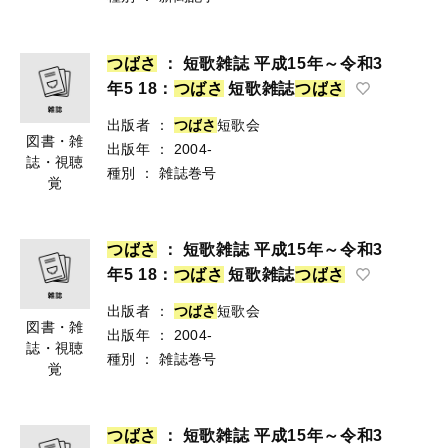
つ
ば
さ
： 短歌雑誌 平成15年～令和3
年5 18：
つ
ば
さ
短歌雑誌
つ
ば
さ
出版者
：
つ
ば
さ
短歌会
図書・雑
出版年
：
2004-
誌・視聴
種別
：
雑誌巻号
覚
つ
ば
さ
： 短歌雑誌 平成15年～令和3
年5 18：
つ
ば
さ
短歌雑誌
つ
ば
さ
出版者
：
つ
ば
さ
短歌会
図書・雑
出版年
：
2004-
誌・視聴
種別
：
雑誌巻号
覚
つ
ば
さ
： 短歌雑誌 平成15年～令和3