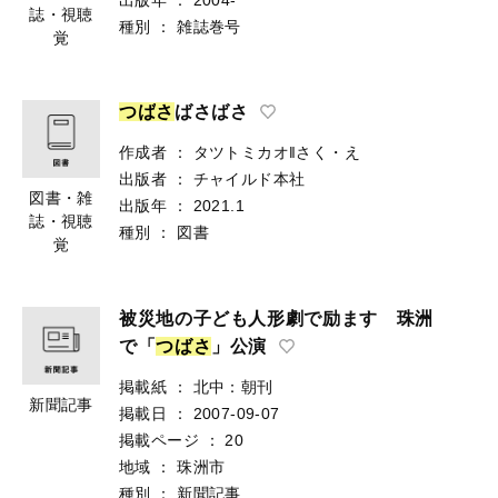
誌・視聴
種別
：
雑誌巻号
覚
つ
ば
さ
ばさばさ
作成者
：
タツトミカオ‖さく・え
出版者
：
チャイルド本社
図書・雑
出版年
：
2021.1
誌・視聴
種別
：
図書
覚
被災地の子ども人形劇で励ます 珠洲
で「
つ
ば
さ
」公演
掲載紙
：
北中：朝刊
新聞記事
掲載日
：
2007-09-07
掲載ページ
：
20
地域
：
珠洲市
種別
：
新聞記事