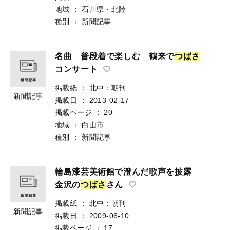
地域
：
石川県・北陸
種別
：
新聞記事
名曲 普段着で楽しむ 鶴来で
つ
ば
さ
コンサート
掲載紙
：
北中：朝刊
新聞記事
掲載日
：
2013-02-17
掲載ページ
：
20
地域
：
白山市
種別
：
新聞記事
輪島漆芸美術館で澄んだ歌声を披露
金沢の
つ
ば
さ
さん
掲載紙
：
北中：朝刊
新聞記事
掲載日
：
2009-06-10
掲載ページ
：
17