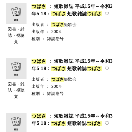
つ
ば
さ
： 短歌雑誌 平成15年～令和3
年5 18：
つ
ば
さ
短歌雑誌
つ
ば
さ
出版者
：
つ
ば
さ
短歌会
図書・雑
出版年
：
2004-
誌・視聴
種別
：
雑誌巻号
覚
つ
ば
さ
： 短歌雑誌 平成15年～令和3
年5 18：
つ
ば
さ
短歌雑誌
つ
ば
さ
出版者
：
つ
ば
さ
短歌会
図書・雑
出版年
：
2004-
誌・視聴
種別
：
雑誌巻号
覚
つ
ば
さ
： 短歌雑誌 平成15年～令和3
年5 18：
つ
ば
さ
短歌雑誌
つ
ば
さ