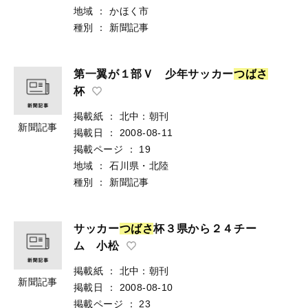
地域
：
かほく市
種別
：
新聞記事
第一翼が１部Ｖ 少年サッカー
つ
ば
さ
杯
掲載紙
：
北中：朝刊
新聞記事
掲載日
：
2008-08-11
掲載ページ
：
19
地域
：
石川県・北陸
種別
：
新聞記事
サッカー
つ
ば
さ
杯３県から２４チー
ム 小松
掲載紙
：
北中：朝刊
新聞記事
掲載日
：
2008-08-10
掲載ページ
：
23