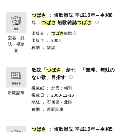
つ
ば
さ
： 短歌雑誌 平成15年～令和8
年：
つ
ば
さ
短歌雑誌
つ
ば
さ
出版者
：
つ
ば
さ
短歌会
図書・雑
出版年
：
2004-
誌・視聴
種別
：
雑誌
覚
歌誌「
つ
ば
さ
」創刊 「無理、無駄の
ない歌」目指す
掲載紙
：
北國：朝刊
新聞記事
掲載日
：
2003-12-16
地域
：
石川県・北陸
種別
：
新聞記事
つ
ば
さ
： 短歌雑誌 平成15年～令和5