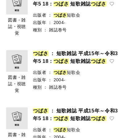
年5 18：
つ
ば
さ
短歌雑誌
つ
ば
さ
出版者
：
つ
ば
さ
短歌会
図書・雑
出版年
：
2004-
誌・視聴
種別
：
雑誌巻号
覚
つ
ば
さ
： 短歌雑誌 平成15年～令和3
年5 18：
つ
ば
さ
短歌雑誌
つ
ば
さ
出版者
：
つ
ば
さ
短歌会
図書・雑
出版年
：
2004-
誌・視聴
種別
：
雑誌巻号
覚
つ
ば
さ
： 短歌雑誌 平成15年～令和3
年5 18：
つ
ば
さ
短歌雑誌
つ
ば
さ
出版者
：
つ
ば
さ
短歌会
図書・雑
出版年
：
2004-