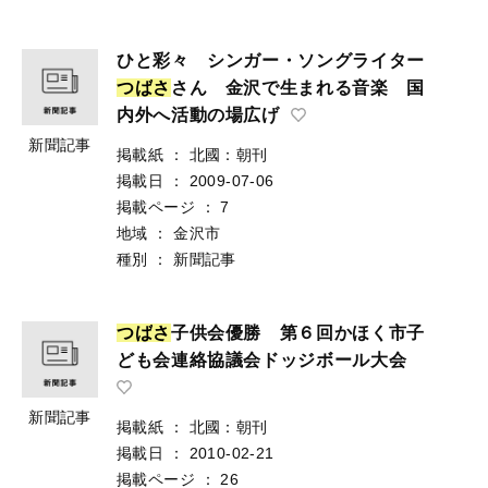
ひと彩々 シンガー・ソングライター
つ
ば
さ
さん 金沢で生まれる音楽 国
内外へ活動の場広げ
新聞記事
掲載紙
：
北國：朝刊
掲載日
：
2009-07-06
掲載ページ
：
7
地域
：
金沢市
種別
：
新聞記事
つ
ば
さ
子供会優勝 第６回かほく市子
ども会連絡協議会ドッジボール大会
新聞記事
掲載紙
：
北國：朝刊
掲載日
：
2010-02-21
掲載ページ
：
26