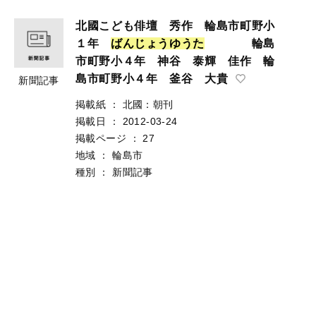
北國こども俳壇 秀作 輪島市町野小
１年
ば
ん
じ
ょ
う
ゆ
う
た
輪島
市町野小４年 神谷 泰輝 佳作 輪
島市町野小４年 釜谷 大貴
新聞記事
掲載紙
：
北國：朝刊
掲載日
：
2012-03-24
掲載ページ
：
27
地域
：
輪島市
種別
：
新聞記事