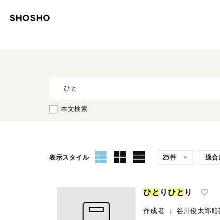
本文検索
表示スタイル
ひ
と
り
ひ
と
り
作成者
：
谷川俊太郎‖