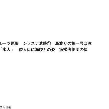
ルーツ原影 シラスナ遺跡① 島渡りの第一号は弥
「水人」 倭人伝に海びとの姿 漁撈者集団の偵
スケ‖著