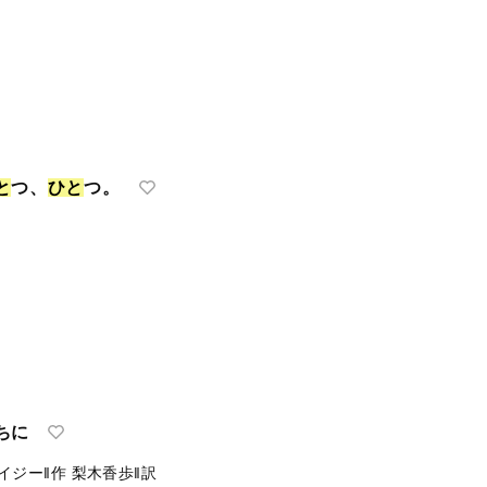
と
つ、
ひ
と
つ。
ちに
イジー‖作
梨木香歩‖訳