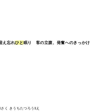
迎え忘れ
ひ
と
眠り 客の立腹、発奮へのきっかけ
‖さく
きうちたつろう‖え