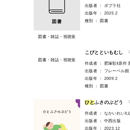
出版者
：
ポプラ社
出版年
：
2025.2
種別
：
図書
図書・雑誌・視聴覚
こびとといもむし
作成者
：
肥塚彰‖原作
出版者
：
フレーベル館
出版年
：
2009.2
種別
：
図書
図書・雑誌・視聴覚
ひ
と
ふさのぶどう
作成者
：
なかいれい‖