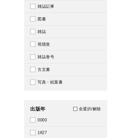
雑誌記事
図書
雑誌
視聴覚
雑誌巻号
古文書
写真・絵葉書
出版年
全選択/解除
0000
1827