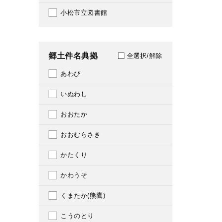
071
小松市立図書館
1943
080
1944
081
郷土件名典拠
全選択/解除
1945
083
あわび
1946
085
いぬわし
1947
086
おおたか
1948
100
おおむらさき
1949
102
かたくり
1950
103
かわうそ
1951
104
くまたか(熊鷹)
1952
105
こうのとり
1953