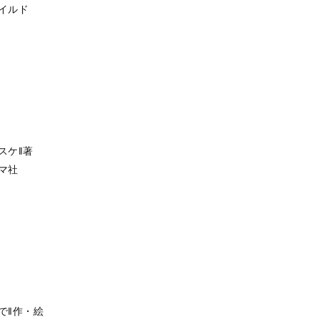
イルド
スケ‖著
マ社
で‖作・絵