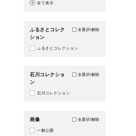
全て表示
1918
020
1919
021
ふるさとコレク
全選択/解除
1921
ション
022
1922
ふるさとコレクション
023
1923
024
1924
石川コレクショ
025
全選択/解除
ン
1925
027
石川コレクション
1926
028
1928
031
画像
全選択/解除
1929
033
一般公開
1930