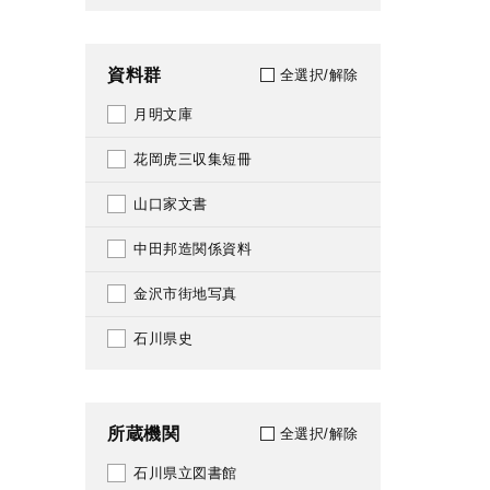
040
1931
041
資料群
全選択/解除
1932
049
月明文庫
1933
051
花岡虎三収集短冊
1934
053
山口家文書
1935
059
中田邦造関係資料
1936
061
金沢市街地写真
1937
065
石川県史
1938
068
1940
069
所蔵機関
全選択/解除
1941
070
石川県立図書館
1942