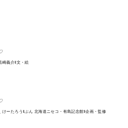
黒崎義介‖文・絵
え
けーたろう‖ぶん
北海道ニセコ・有島記念館‖企画・監修