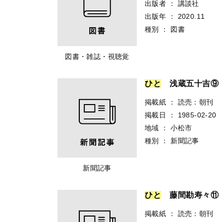
出版者
：
講談社
出版年
：
2020.11
種別
：
図書
図書・雑誌・視聴覚
ひ
と
浅蔵五十吉⑨ 
掲載紙
：
読売：朝刊
掲載日
：
1985-02-20
地域
：
小松市
種別
：
新聞記事
新聞記事
ひ
と
藤間勘寿々⑪ 
掲載紙
：
読売：朝刊