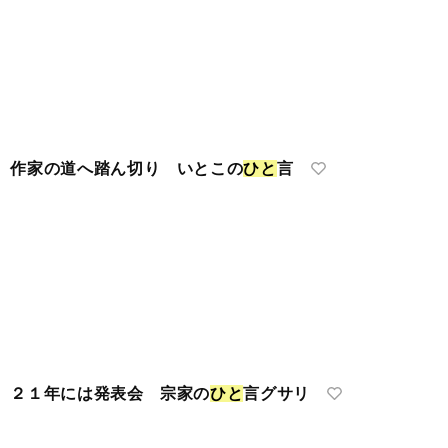
作家の道へ踏ん切り いとこの
ひ
と
言
２１年には発表会 宗家の
ひ
と
言グサリ