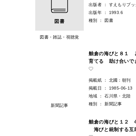
出版者
：
すえもりブッ
出版年
：
1993.6
種別
：
図書
図書・雑誌・視聴覚
舳倉の海びと８１ 
育てる 助け合いで
掲載紙
：
北國：朝刊
掲載日
：
1985-06-13
地域
：
石川県・北陸
種別
：
新聞記事
新聞記事
舳倉の海びと１２ 
海びと統制する互助