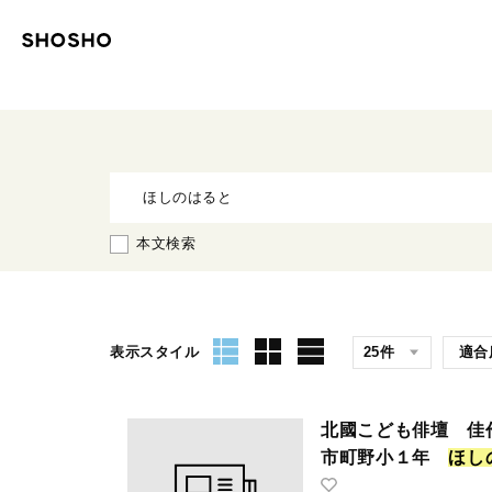
本文検索
表示スタイル
北國こども俳壇 
市町野小１年
ほ
し