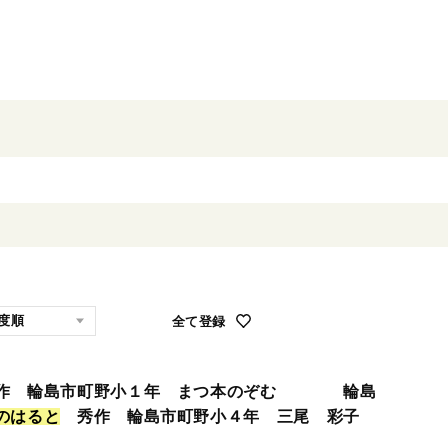
全て登録
佳作 輪島市町野小１年 まつ本のぞむ 輪島
の
は
る
と
秀作 輪島市町野小４年 三尾 彩子