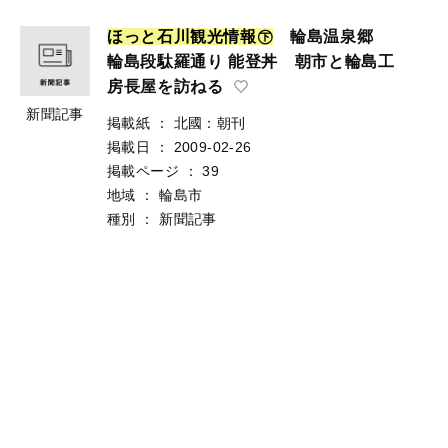
ほ
っ
と
石
川
観
光
情
報
㊦
輪島温泉郷
輪島段駄羅通り 能登丼 朝市と輪島工
房長屋を訪ねる
新聞記事
掲載紙
：
北國：朝刊
掲載日
：
2009-02-26
掲載ページ
：
39
地域
：
輪島市
種別
：
新聞記事