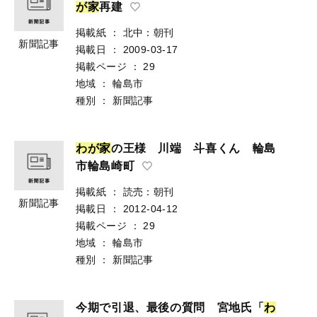
が
家
再建
掲載紙
：
北中：朝刊
新聞記事
掲載日
：
2009-03-17
掲載ページ
：
29
地域
：
輪島市
種別
：
新聞記事
わ
が
家
の王様 川端 斗喜くん 輪島
市輪島崎町
掲載紙
：
読売：朝刊
新聞記事
掲載日
：
2012-04-12
掲載ページ
：
29
地域
：
輪島市
種別
：
新聞記事
今期で引退、最後の質問 宮地氏「
わ