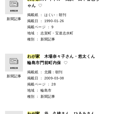
ゃん
掲載紙
：
はくい：朝刊
新聞記事
掲載日
：
1990-01-26
掲載ページ
：
9
地域
：
志賀町・宝達志水町
種別
：
新聞記事
わ
が
家
木場奈々子さん・悠太くん
輪島市門前町内保
掲載紙
：
北國：朝刊
新聞記事
掲載日
：
2009-03-08
掲載ページ
：
28
地域
：
輪島市
種別
：
新聞記事
わ
が
家
谷 久雄さん ひろみさん