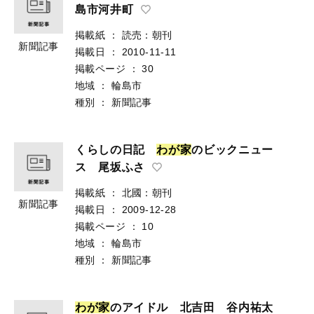
島市河井町
掲載紙
：
読売：朝刊
新聞記事
掲載日
：
2010-11-11
掲載ページ
：
30
地域
：
輪島市
種別
：
新聞記事
くらしの日記
わ
が
家
のビックニュー
ス 尾坂ふさ
掲載紙
：
北國：朝刊
新聞記事
掲載日
：
2009-12-28
掲載ページ
：
10
地域
：
輪島市
種別
：
新聞記事
わ
が
家
のアイドル 北吉田 谷内祐太