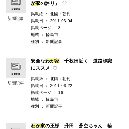
が
家
の誇り」
掲載紙
：
北國：朝刊
新聞記事
掲載日
：
2011-03-04
掲載ページ
：
3
地域
：
輪島市
種別
：
新聞記事
安全な
わ
が
家
千枚田近く 道路標識
にススメ
掲載紙
：
北國：朝刊
新聞記事
掲載日
：
2011-06-22
掲載ページ
：
16
地域
：
輪島市
種別
：
新聞記事
わ
が
家
の王様 升田 蒼空ちゃん 輪