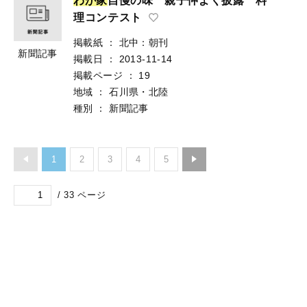
わ
が
家
自慢の味 親子仲よく披露 料
理コンテスト
掲載紙
：
北中：朝刊
新聞記事
掲載日
：
2013-11-14
掲載ページ
：
19
地域
：
石川県・北陸
種別
：
新聞記事
1
2
3
4
5
/
33
ページ