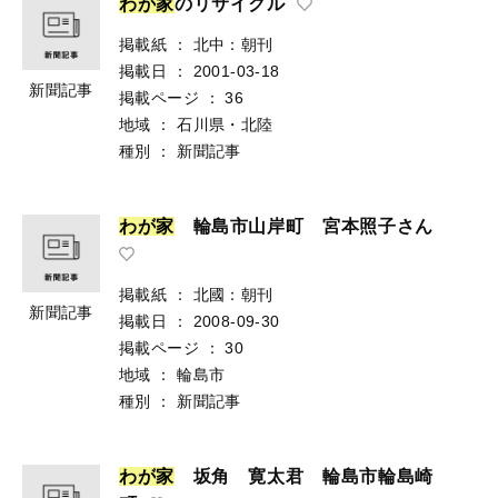
わ
が
家
のリサイクル
掲載紙
：
北中：朝刊
掲載日
：
2001-03-18
新聞記事
掲載ページ
：
36
地域
：
石川県・北陸
種別
：
新聞記事
わ
が
家
輪島市山岸町 宮本照子さん
掲載紙
：
北國：朝刊
新聞記事
掲載日
：
2008-09-30
掲載ページ
：
30
地域
：
輪島市
種別
：
新聞記事
わ
が
家
坂角 寛太君 輪島市輪島崎