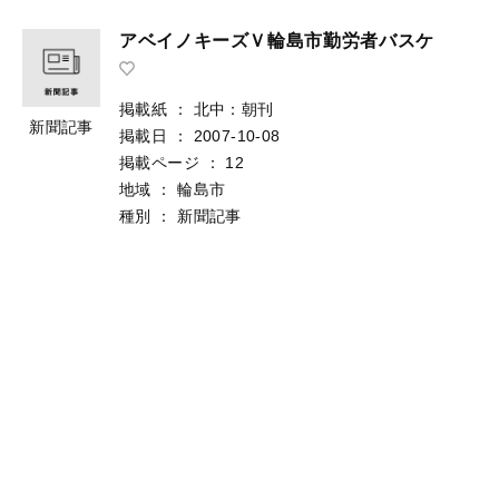
アベイノキーズＶ輪島市勤労者バスケ
掲載紙
：
北中：朝刊
新聞記事
掲載日
：
2007-10-08
掲載ページ
：
12
地域
：
輪島市
種別
：
新聞記事