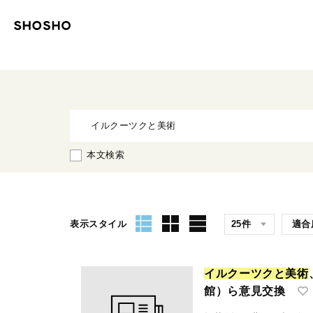
本文検索
表示スタイル
イ
ル
ク
ー
ツ
ク
と
美
術
館）ら意見交換