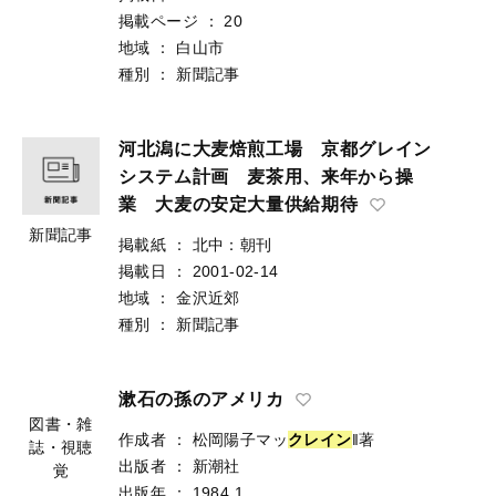
掲載ページ
：
20
地域
：
白山市
種別
：
新聞記事
河北潟に大麦焙煎工場 京都グレイン
システム計画 麦茶用、来年から操
業 大麦の安定大量供給期待
新聞記事
掲載紙
：
北中：朝刊
掲載日
：
2001-02-14
地域
：
金沢近郊
種別
：
新聞記事
漱石の孫のアメリカ
作成者
：
松岡陽子マッ
ク
レ
イ
ン
‖著
出版者
：
新潮社
図書・雑
出版年
：
1984.1