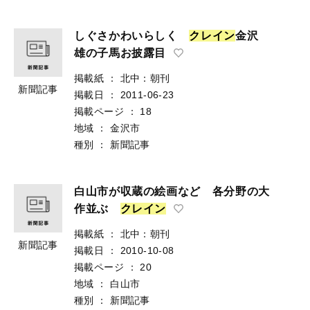
しぐさかわいらしく
ク
レ
イ
ン
金沢
雄の子馬お披露目
掲載紙
：
北中：朝刊
新聞記事
掲載日
：
2011-06-23
掲載ページ
：
18
地域
：
金沢市
種別
：
新聞記事
白山市が収蔵の絵画など 各分野の大
作並ぶ
ク
レ
イ
ン
掲載紙
：
北中：朝刊
新聞記事
掲載日
：
2010-10-08
掲載ページ
：
20
地域
：
白山市
種別
：
新聞記事