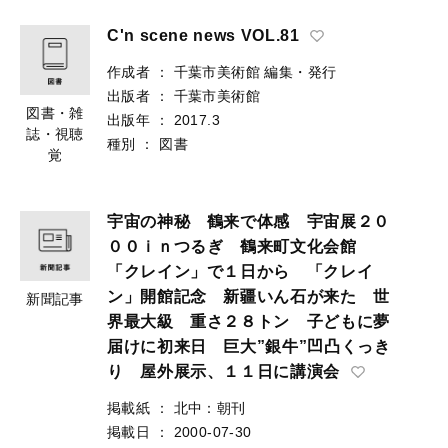
C'n scene news VOL.81
作成者
：
千葉市美術館
編集・発行
出版者
：
千葉市美術館
図書・雑
出版年
：
2017.3
誌・視聴
種別
：
図書
覚
宇宙の神秘 鶴来で体感 宇宙展２０
００ｉｎつるぎ 鶴来町文化会館
「クレイン」で１日から 「クレイ
ン」開館記念 新疆いん石が来た 世
新聞記事
界最大級 重さ２８トン 子どもに夢
届けに初来日 巨大”銀牛”凹凸くっき
り 屋外展示、１１日に講演会
掲載紙
：
北中：朝刊
掲載日
：
2000-07-30