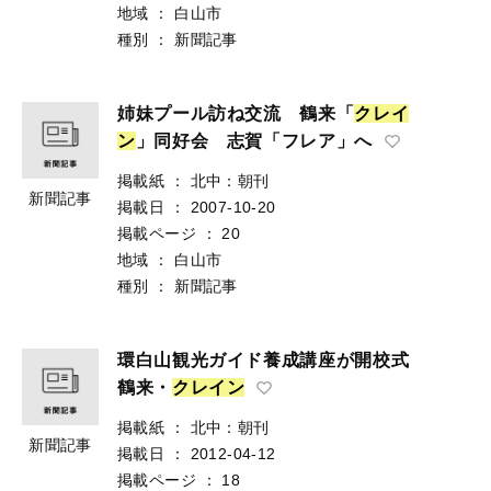
地域
：
白山市
種別
：
新聞記事
姉妹プール訪ね交流 鶴来「
ク
レ
イ
ン
」同好会 志賀「フレア」へ
掲載紙
：
北中：朝刊
新聞記事
掲載日
：
2007-10-20
掲載ページ
：
20
地域
：
白山市
種別
：
新聞記事
環白山観光ガイド養成講座が開校式
鶴来・
ク
レ
イ
ン
掲載紙
：
北中：朝刊
新聞記事
掲載日
：
2012-04-12
掲載ページ
：
18