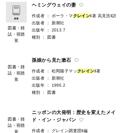
ヘミングウェイの妻
作成者
：
ポーラ・マ
ク
レ
イ
ン
‖著
高見浩‖訳
出版者
：
新潮社
図書・雑
出版年
：
2013.7
誌・視聴
種別
：
図書
覚
孫娘から見た漱石
作成者
：
松岡陽子マッ
ク
レ
イ
ン
‖著
出版者
：
新潮社
図書・雑
出版年
：
1995.2
誌・視聴
種別
：
図書
覚
ニッポンの大発明：歴史を変えたメイ
ド・イン・ジャパン