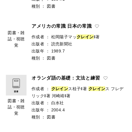
誌・視聴
種別
：
図書
覚
アメリカの常識 日本の常識
作成者
：
松岡陽子マッ
ク
レ
イ
ン
‖著
出版者
：
読売新聞社
図書・雑
出版年
：
1989.7
誌・視聴
種別
：
図書
覚
オランダ語の基礎：文法と練習
作成者
：
ク
レ
イ
ン
ス桂子‖著
ク
レ
イ
ン
ス フレデ
リック‖著
河崎靖‖著
図書・雑
出版者
：
白水社
誌・視聴
出版年
：
2004.4
覚
種別
：
図書