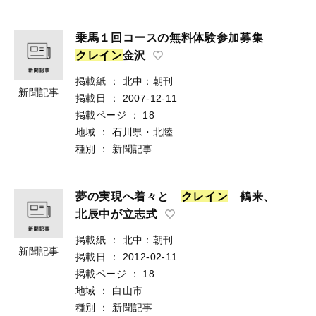
乗馬１回コースの無料体験参加募集
ク
レ
イ
ン
金沢
掲載紙
：
北中：朝刊
新聞記事
掲載日
：
2007-12-11
掲載ページ
：
18
地域
：
石川県・北陸
種別
：
新聞記事
夢の実現へ着々と
ク
レ
イ
ン
鶴来、
北辰中が立志式
掲載紙
：
北中：朝刊
新聞記事
掲載日
：
2012-02-11
掲載ページ
：
18
地域
：
白山市
種別
：
新聞記事