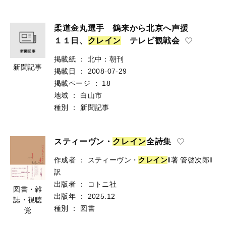
柔道金丸選手 鶴来から北京へ声援
１１日、
ク
レ
イ
ン
テレビ観戦会
掲載紙
：
北中：朝刊
新聞記事
掲載日
：
2008-07-29
掲載ページ
：
18
地域
：
白山市
種別
：
新聞記事
スティーヴン・
ク
レ
イ
ン
全詩集
作成者
：
スティーヴン・
ク
レ
イ
ン
‖著
管啓次郎‖
訳
出版者
：
コトニ社
図書・雑
出版年
：
2025.12
誌・視聴
種別
：
図書
覚