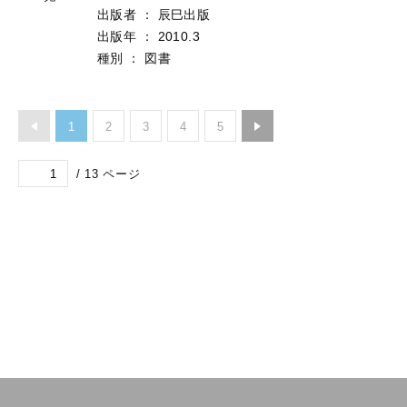
作成者
：
グレイン調査団‖編
図書・雑
出版者
：
辰巳出版
誌・視聴
出版年
：
2010.3
覚
種別
：
図書
1
2
3
4
5
/
13
ページ