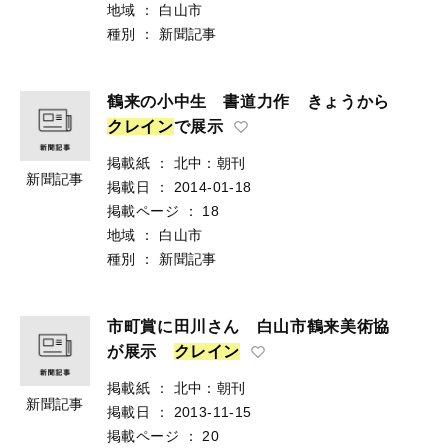
地域
：
白山市
種別
：
新聞記事
鶴来の小中生 書道力作 きょうから
ク
レ
イ
ン
で展示
掲載紙
：
北中：朝刊
新聞記事
掲載日
：
2014-01-18
掲載ページ
：
18
地域
：
白山市
種別
：
新聞記事
市町賞に田川さん 白山市鶴来美術協
が展示
ク
レ
イ
ン
掲載紙
：
北中：朝刊
新聞記事
掲載日
：
2013-11-15
掲載ページ
：
20