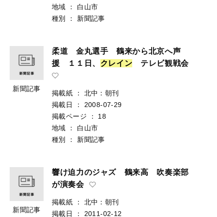
地域
：
白山市
種別
：
新聞記事
柔道 金丸選手 鶴来から北京へ声
援 １１日、
ク
レ
イ
ン
テレビ観戦会
新聞記事
掲載紙
：
北中：朝刊
掲載日
：
2008-07-29
掲載ページ
：
18
地域
：
白山市
種別
：
新聞記事
響け迫力のジャズ 鶴来高 吹奏楽部
が演奏会
掲載紙
：
北中：朝刊
新聞記事
掲載日
：
2011-02-12