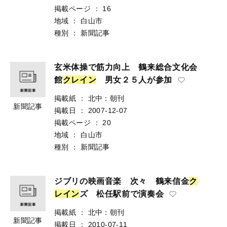
掲載ページ
：
16
地域
：
白山市
種別
：
新聞記事
玄米体操で筋力向上 鶴来総合文化会
館
ク
レ
イ
ン
男女２５人が参加
掲載紙
：
北中：朝刊
新聞記事
掲載日
：
2007-12-07
掲載ページ
：
20
地域
：
白山市
種別
：
新聞記事
ジブリの映画音楽 次々 鶴来信金
ク
レ
イ
ン
ズ 松任駅前で演奏会
掲載紙
：
北中：朝刊
新聞記事
掲載日
：
2010-07-11