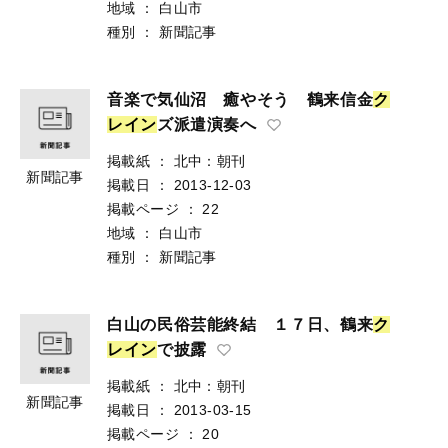
地域
：
白山市
種別
：
新聞記事
音楽で気仙沼 癒やそう 鶴来信金
ク
レ
イ
ン
ズ派遣演奏へ
掲載紙
：
北中：朝刊
新聞記事
掲載日
：
2013-12-03
掲載ページ
：
22
地域
：
白山市
種別
：
新聞記事
白山の民俗芸能終結 １７日、鶴来
ク
レ
イ
ン
で披露
掲載紙
：
北中：朝刊
新聞記事
掲載日
：
2013-03-15
掲載ページ
：
20