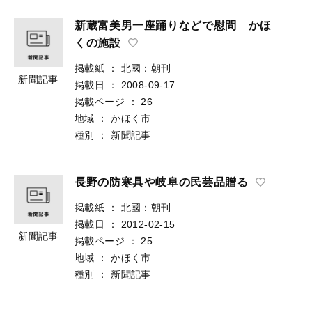
新蔵富美男一座踊りなどで慰問 かほ
くの施設
掲載紙
：
北國：朝刊
新聞記事
掲載日
：
2008-09-17
掲載ページ
：
26
地域
：
かほく市
種別
：
新聞記事
長野の防寒具や岐阜の民芸品贈る
掲載紙
：
北國：朝刊
掲載日
：
2012-02-15
新聞記事
掲載ページ
：
25
地域
：
かほく市
種別
：
新聞記事