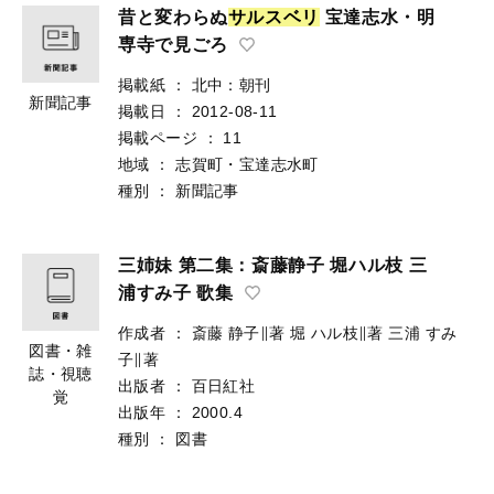
昔と変わらぬ
サ
ル
ス
ベ
リ
宝達志水・明
専寺で見ごろ
掲載紙
：
北中：朝刊
新聞記事
掲載日
：
2012-08-11
掲載ページ
：
11
地域
：
志賀町・宝達志水町
種別
：
新聞記事
三姉妹 第二集：斎藤静子 堀ハル枝 三
浦すみ子 歌集
作成者
：
斎藤 静子∥著
堀 ハル枝∥著
三浦 すみ
図書・雑
子∥著
誌・視聴
出版者
：
百日紅社
覚
出版年
：
2000.4
種別
：
図書