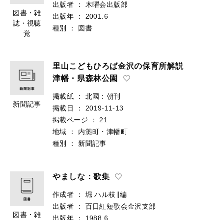
出版者
：
木曜会出版部
図書・雑
出版年
：
2001.6
誌・視聴
種別
：
図書
覚
里山こどもひろば金沢の保育所解説
津幡・県森林公園
掲載紙
：
北國：朝刊
新聞記事
掲載日
：
2019-11-13
掲載ページ
：
21
地域
：
内灘町・津幡町
種別
：
新聞記事
やましな：歌集
作成者
：
堀 ハル枝∥編
出版者
：
百日紅短歌会金沢支部
図書・雑
出版年
：
1988.6