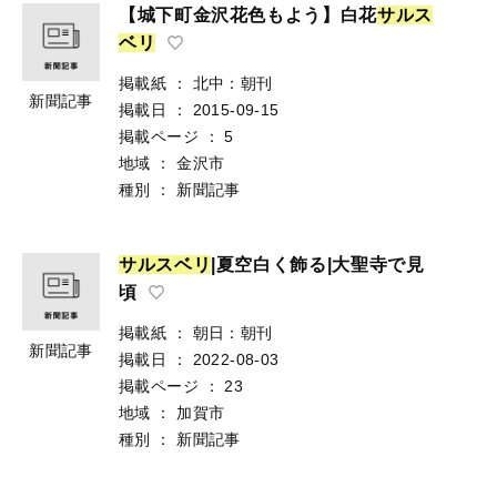
【城下町金沢花色もよう】白花
サ
ル
ス
ベ
リ
掲載紙
：
北中：朝刊
新聞記事
掲載日
：
2015-09-15
掲載ページ
：
5
地域
：
金沢市
種別
：
新聞記事
サ
ル
ス
ベ
リ
|夏空白く飾る|大聖寺で見
頃
掲載紙
：
朝日：朝刊
新聞記事
掲載日
：
2022-08-03
掲載ページ
：
23
地域
：
加賀市
種別
：
新聞記事