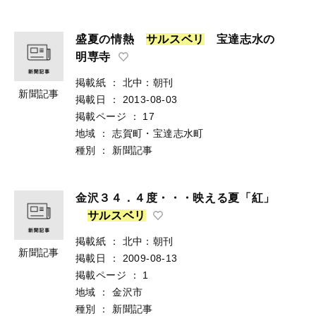
盛夏の情熱
サ
ル
ス
ベ
リ
宝達志水の
明専寺
掲載紙
：
北中：朝刊
新聞記事
掲載日
：
2013-08-03
掲載ページ
：
17
地域
：
志賀町・宝達志水町
種別
：
新聞記事
金沢３４．４度・・・映える夏「紅」
サ
ル
ス
ベ
リ
掲載紙
：
北中：朝刊
新聞記事
掲載日
：
2009-08-13
掲載ページ
：
1
地域
：
金沢市
種別
：
新聞記事