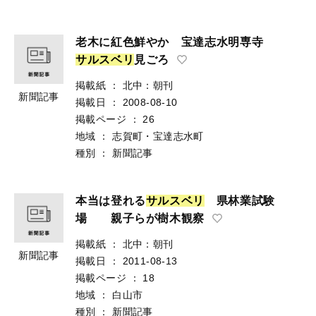
老木に紅色鮮やか 宝達志水明専寺
サ
ル
ス
ベ
リ
見ごろ
掲載紙
：
北中：朝刊
新聞記事
掲載日
：
2008-08-10
掲載ページ
：
26
地域
：
志賀町・宝達志水町
種別
：
新聞記事
本当は登れる
サ
ル
ス
ベ
リ
県林業試験
場 親子らが樹木観察
掲載紙
：
北中：朝刊
新聞記事
掲載日
：
2011-08-13
掲載ページ
：
18
地域
：
白山市
種別
：
新聞記事