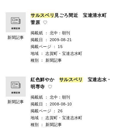
サ
ル
ス
ベ
リ
見ごろ間近 宝達清水町
菅原
掲載紙
：
北中：朝刊
新聞記事
掲載日
：
2009-08-21
掲載ページ
：
15
地域
：
志賀町・宝達志水町
種別
：
新聞記事
紅色鮮やか
サ
ル
ス
ベ
リ
宝達志水・
明専寺
掲載紙
：
北中：朝刊
新聞記事
掲載日
：
2008-08-10
掲載ページ
：
26
地域
：
志賀町・宝達志水町
種別
：
新聞記事