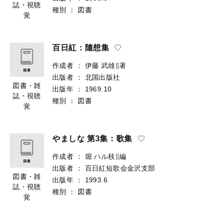
誌・視聴
種別
：
図書
覚
百日紅：隨想集
作成者
：
伊藤 武雄∥著
出版者
：
北国出版社
図書・雑
出版年
：
1969.10
誌・視聴
種別
：
図書
覚
やましな 第3集：歌集
作成者
：
堀 ハル枝∥編
出版者
：
百日紅短歌会金沢支部
図書・雑
出版年
：
1993.6
誌・視聴
種別
：
図書
覚