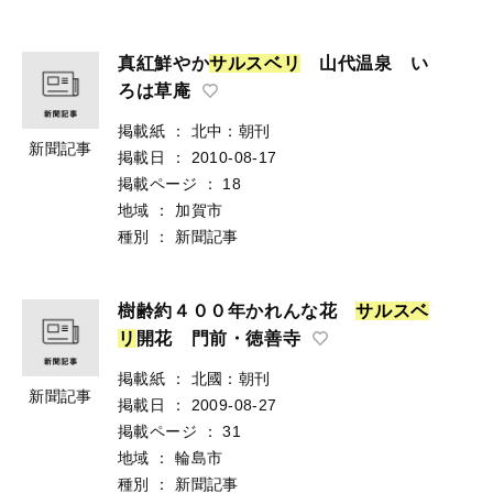
真紅鮮やか
サ
ル
ス
ベ
リ
山代温泉 い
ろは草庵
掲載紙
：
北中：朝刊
新聞記事
掲載日
：
2010-08-17
掲載ページ
：
18
地域
：
加賀市
種別
：
新聞記事
樹齢約４００年かれんな花
サ
ル
ス
ベ
リ
開花 門前・徳善寺
掲載紙
：
北國：朝刊
新聞記事
掲載日
：
2009-08-27
掲載ページ
：
31
地域
：
輪島市
種別
：
新聞記事