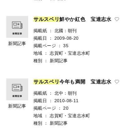
サ
ル
ス
ベ
リ
鮮やか紅色 宝達志水
掲載紙
：
北國：朝刊
掲載日
：
2009-08-20
新聞記事
掲載ページ
：
35
地域
：
志賀町・宝達志水町
種別
：
新聞記事
サ
ル
ス
ベ
リ
今年も満開 宝達志水
掲載紙
：
北中：朝刊
掲載日
：
2010-08-11
新聞記事
掲載ページ
：
20
地域
：
志賀町・宝達志水町
種別
：
新聞記事