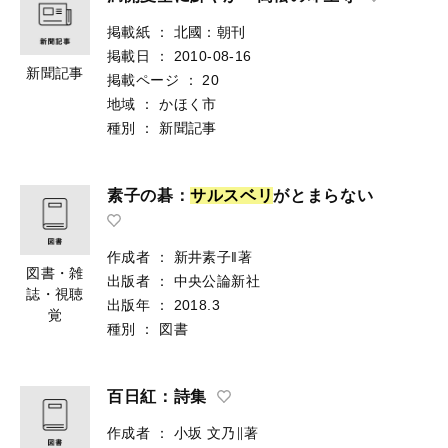
掲載紙
：
北國：朝刊
掲載日
：
2010-08-16
新聞記事
掲載ページ
：
20
地域
：
かほく市
種別
：
新聞記事
素子の碁：
サ
ル
ス
ベ
リ
がとまらない
作成者
：
新井素子‖著
図書・雑
出版者
：
中央公論新社
誌・視聴
出版年
：
2018.3
覚
種別
：
図書
百日紅：詩集
作成者
：
小坂 文乃∥著