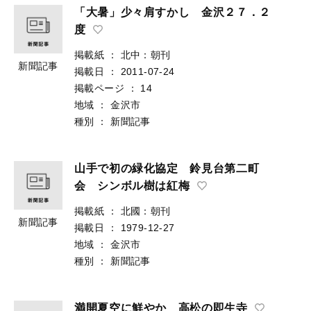
「大暑」少々肩すかし 金沢２７．２
度
掲載紙
：
北中：朝刊
新聞記事
掲載日
：
2011-07-24
掲載ページ
：
14
地域
：
金沢市
種別
：
新聞記事
山手で初の緑化協定 鈴見台第二町
会 シンボル樹は紅梅
掲載紙
：
北國：朝刊
新聞記事
掲載日
：
1979-12-27
地域
：
金沢市
種別
：
新聞記事
満開夏空に鮮やか 高松の即生寺