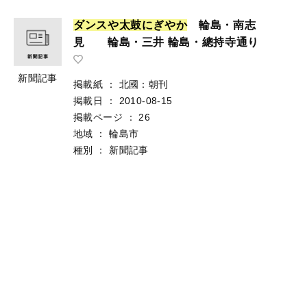
ダ
ン
ス
や
太
鼓
に
ぎ
や
か
輪島・南志
見 輪島・三井 輪島・總持寺通り
新聞記事
掲載紙
：
北國：朝刊
掲載日
：
2010-08-15
掲載ページ
：
26
地域
：
輪島市
種別
：
新聞記事