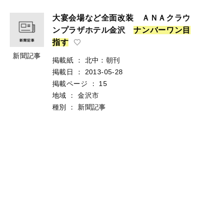
大宴会場など全面改装 ＡＮＡクラウ
ンプラザホテル金沢
ナ
ン
バ
ー
ワ
ン
目
指
す
新聞記事
掲載紙
：
北中：朝刊
掲載日
：
2013-05-28
掲載ページ
：
15
地域
：
金沢市
種別
：
新聞記事