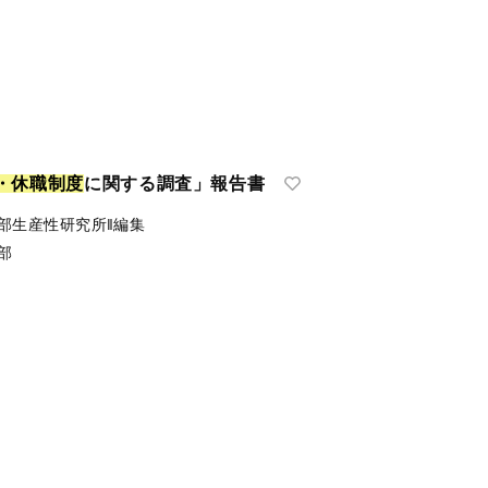
・
休
職
制
度
に関する調査」報告書
部生産性研究所‖編集
部