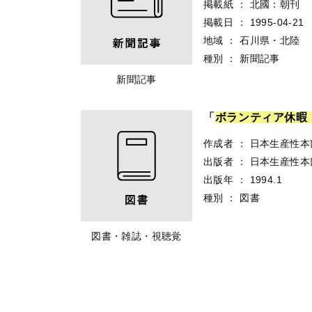
掲載紙
：
北國：朝刊
掲載日
：
1995-04-21
地域
：
石川県・北陸
種別
：
新聞記事
新聞記事
「
ボ
ラ
ン
テ
ィ
ア
休
暇
作成者
：
日本生産性本
出版者
：
日本生産性本
出版年
：
1994.1
種別
：
図書
図書・雑誌・視聴覚