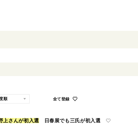
全て登録
野
上
さ
ん
が
初
入
選
日春展でも三氏が初入選