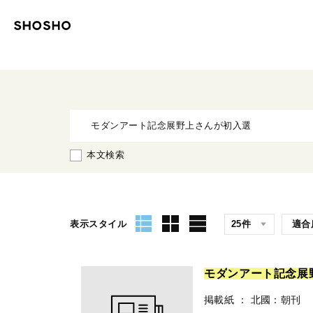
本文検索
表示スタイル
モ
ダ
ン
ア
ー
ト
記
念
展
掲載紙
：
北國：朝刊