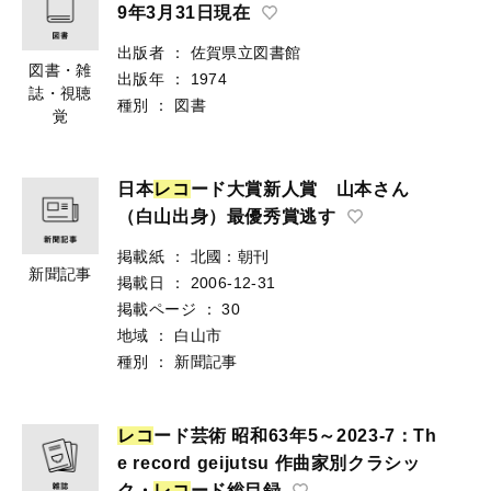
9年3月31日現在
出版者
：
佐賀県立図書館
図書・雑
出版年
：
1974
誌・視聴
種別
：
図書
覚
日本
レ
コ
ード大賞新人賞 山本さん
（白山出身）最優秀賞逃す
掲載紙
：
北國：朝刊
新聞記事
掲載日
：
2006-12-31
掲載ページ
：
30
地域
：
白山市
種別
：
新聞記事
レ
コ
ード芸術 昭和63年5～2023-7：Th
e record geijutsu 作曲家別クラシッ
ク・
レ
コ
ード総目録