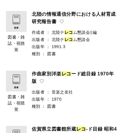
北陸の情報通信分野における人材育成
研究報告書
作成者
：
北陸テ
レ
コ
ム懇談会∥編
図書・雑
出版者
：
北陸テ
レ
コ
ム懇談会
誌・視聴
出版年
：
1991.3
覚
種別
：
図書
作曲家別洋楽
レ
コ
ード総目録 1970年
版
出版者
：
音楽之友社
図書・雑
出版年
：
1970
誌・視聴
種別
：
図書
覚
佐賀県立図書館所蔵
レ
コ
-ド目録 昭和4