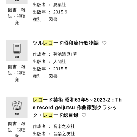
出版者
：
夏葉社
図書・雑
出版年
：
2015.9
誌・視聴
種別
：
図書
覚
ツル
レ
コ
ード昭和流行歌物語
作成者
：
菊池清麿‖著
出版者
：
人間社
図書・雑
出版年
：
2015.5
誌・視聴
種別
：
図書
覚
レ
コ
ード芸術 昭和63年5～2023-2：Th
e record geijutsu 作曲家別クラシッ
ク・
レ
コ
ード総目録
図書・雑
作成者
：
音楽之友社
誌・視聴
出版者
：
音楽之友社
覚