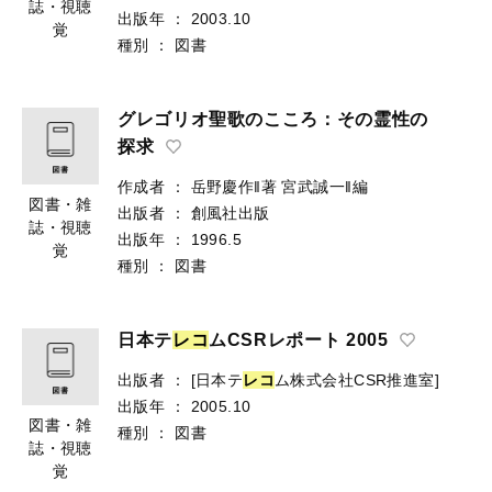
誌・視聴
出版年
：
2003.10
覚
種別
：
図書
グレゴリオ聖歌のこころ：その霊性の
探求
作成者
：
岳野慶作‖著
宮武誠一‖編
図書・雑
出版者
：
創風社出版
誌・視聴
出版年
：
1996.5
覚
種別
：
図書
日本テ
レ
コ
ムCSRレポート 2005
出版者
：
[日本テ
レ
コ
ム株式会社CSR推進室]
出版年
：
2005.10
図書・雑
種別
：
図書
誌・視聴
覚