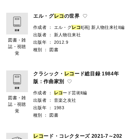
エル・グ
レ
コ
の世界
作成者
：
エル・グ
レ
コ
‖[画]
新人物往来社‖編
出版者
：
新人物往来社
図書・雑
出版年
：
2012.9
誌・視聴
種別
：
図書
覚
クラシック・
レ
コ
ード総目録 1984年
版：作曲家別
作成者
：
レ
コ
ード芸術‖編
図書・雑
出版者
：
音楽之友社
誌・視聴
出版年
：
1983
覚
種別
：
図書
レ
コ
ード・コレクターズ 2021-7～202