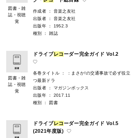
図書・雑
作成者
：
音楽之友社
誌・視聴
出版者
：
音楽之友社
覚
出版年
：
1952.3
種別
：
雑誌
ドライブ
レ
コ
ーダー完全ガイド Vol.2
各巻タイトル
：
：まさか!の交通事故で必ず役立
図書・雑
つ最新ドラ
誌・視聴
出版者
：
マガジンボックス
覚
出版年
：
2017.11
種別
：
図書
ドライブ
レ
コ
ーダー完全ガイド Vol.5
(2021年度版)