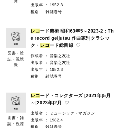
覚
出版年
：
1952.3
種別
：
雑誌巻号
レ
コ
ード芸術 昭和63年5～2023-2：Th
e record geijutsu 作曲家別クラシッ
ク・
レ
コ
ード総目録
図書・雑
作成者
：
音楽之友社
誌・視聴
出版者
：
音楽之友社
覚
出版年
：
1952.3
種別
：
雑誌巻号
レ
コ
ード・コレクターズ [2021年]5月
～[2023年]2月
出版者
：
ミュージック・マガジン
図書・雑
出版年
：
1982.4
誌・視聴
種別
：
雑誌巻号