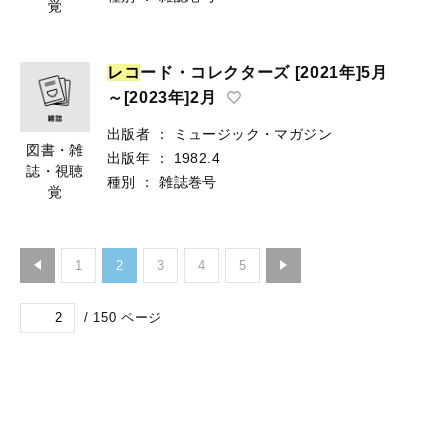
覚
レ
コ
ード・コレクターズ [2021年]5月
～[2023年]2月
出版者
：
ミュージック・マガジン
図書・雑
出版年
：
1982.4
誌・視聴
種別
：
雑誌巻号
覚
1
2
3
4
5
/
150
ページ