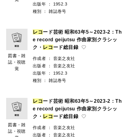
出版年
：
1952.3
種別
：
雑誌巻号
レ
コ
ード芸術 昭和63年5～2023-2：Th
e record geijutsu 作曲家別クラシッ
ク・
レ
コ
ード総目録
図書・雑
作成者
：
音楽之友社
誌・視聴
出版者
：
音楽之友社
覚
出版年
：
1952.3
種別
：
雑誌巻号
レ
コ
ード芸術 昭和63年5～2023-2：Th
e record geijutsu 作曲家別クラシッ
ク・
レ
コ
ード総目録
図書・雑
作成者
：
音楽之友社
誌・視聴
出版者
：
音楽之友社