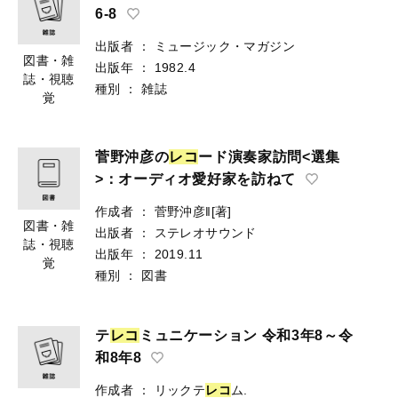
6-8
出版者
：
ミュージック・マガジン
図書・雑
出版年
：
1982.4
誌・視聴
種別
：
雑誌
覚
菅野沖彦の
レ
コ
ード演奏家訪問<選集
>：オーディオ愛好家を訪ねて
作成者
：
菅野沖彦‖[著]
図書・雑
出版者
：
ステレオサウンド
誌・視聴
出版年
：
2019.11
覚
種別
：
図書
テ
レ
コ
ミュニケーション 令和3年8～令
和8年8
作成者
：
リックテ
レ
コ
ム.