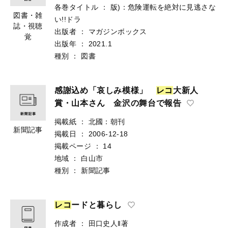
各巻タイトル
：
版)：危険運転を絶対に見逃さな
図書・雑
い!!ドラ
誌・視聴
出版者
：
マガジンボックス
覚
出版年
：
2021.1
種別
：
図書
感謝込め「哀しみ模様」
レ
コ
大新人
賞・山本さん 金沢の舞台で報告
掲載紙
：
北國：朝刊
新聞記事
掲載日
：
2006-12-18
掲載ページ
：
14
地域
：
白山市
種別
：
新聞記事
レ
コ
ードと暮らし
作成者
：
田口史人‖著