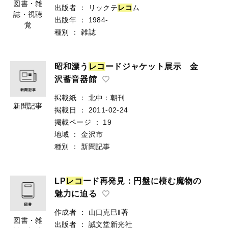
図書・雑
出版者
：
リックテ
レ
コ
ム
誌・視聴
出版年
：
1984-
覚
種別
：
雑誌
昭和漂う
レ
コ
ードジャケット展示 金
沢蓄音器館
掲載紙
：
北中：朝刊
新聞記事
掲載日
：
2011-02-24
掲載ページ
：
19
地域
：
金沢市
種別
：
新聞記事
LP
レ
コ
ード再発見：円盤に棲む魔物の
魅力に迫る
作成者
：
山口克巳‖著
図書・雑
出版者
：
誠文堂新光社