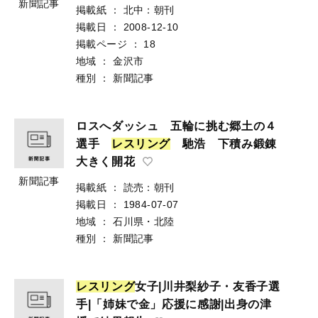
新聞記事
掲載紙
：
北中：朝刊
掲載日
：
2008-12-10
掲載ページ
：
18
地域
：
金沢市
種別
：
新聞記事
ロスへダッシュ 五輪に挑む郷土の４
選手
レ
ス
リ
ン
グ
馳浩 下積み鍛錬
大きく開花
新聞記事
掲載紙
：
読売：朝刊
掲載日
：
1984-07-07
地域
：
石川県・北陸
種別
：
新聞記事
レ
ス
リ
ン
グ
女子|川井梨紗子・友香子選
手|「姉妹で金」応援に感謝|出身の津