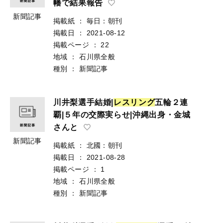
幡で結果報告
新聞記事
掲載紙
：
毎日：朝刊
掲載日
：
2021-08-12
掲載ページ
：
22
地域
：
石川県全般
種別
：
新聞記事
川井梨選手結婚|
レ
ス
リ
ン
グ
五輪２連
覇|５年の交際実らせ|沖縄出身・金城
さんと
新聞記事
掲載紙
：
北國：朝刊
掲載日
：
2021-08-28
掲載ページ
：
1
地域
：
石川県全般
種別
：
新聞記事