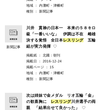
地域
：
内灘町・津幡町
種別
：
新聞記事
川井 貫禄の日本一 本来の５８キロ
級「一番いいな」 伊調は不在 雌雄
決する覚悟 全日本
レ
ス
リ
ン
グ
五輪
組が実力発揮
新聞記事
掲載紙
：
北國：朝刊
掲載日
：
2016-12-24
掲載ページ
：
15
地域
：
内灘町・津幡町
種別
：
新聞記事
次は姉妹で金メダル リオ五輪「金」
の歓喜胸に
レ
ス
リ
ン
グ
川井選手の両
親 「結果出せて良かった」