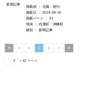
新聞記事
掲載紙
：
北國：朝刊
掲載日
：
2016-08-26
掲載ページ
：
32
地域
：
内灘町・津幡町
種別
：
新聞記事
3
4
5
6
7
/
42
ページ