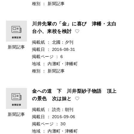
種別
：
新聞記事
川井先輩の「金」に喜び 津幡・太白
台小、来校を検討
掲載紙
：
北國：夕刊
新聞記事
掲載日
：
2016-08-31
掲載ページ
：
6
地域
：
内灘町・津幡町
種別
：
新聞記事
金への道 下 川井梨紗子物語 頂上
の景色 次は妹と
掲載紙
：
読売：朝刊
新聞記事
掲載日
：
2016-09-06
掲載ページ
：
30
地域
：
内灘町・津幡町