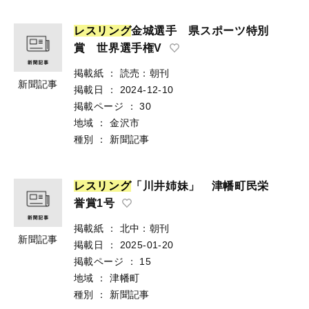
レ
ス
リ
ン
グ
金城選手 県スポーツ特別
賞 世界選手権V
掲載紙
：
読売：朝刊
新聞記事
掲載日
：
2024-12-10
掲載ページ
：
30
地域
：
金沢市
種別
：
新聞記事
レ
ス
リ
ン
グ
「川井姉妹」 津幡町民栄
誉賞1号
掲載紙
：
北中：朝刊
新聞記事
掲載日
：
2025-01-20
掲載ページ
：
15
地域
：
津幡町
種別
：
新聞記事