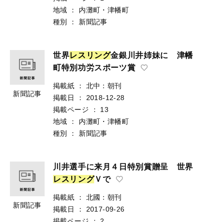
地域
：
内灘町・津幡町
種別
：
新聞記事
世界
レ
ス
リ
ン
グ
金銀川井姉妹に 津幡
町特別功労スポーツ賞
掲載紙
：
北中：朝刊
新聞記事
掲載日
：
2018-12-28
掲載ページ
：
13
地域
：
内灘町・津幡町
種別
：
新聞記事
川井選手に来月４日特別賞贈呈 世界
レ
ス
リ
ン
グ
Ｖで
掲載紙
：
北國：朝刊
新聞記事
掲載日
：
2017-09-26
掲載ページ
：
2