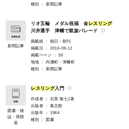
種別
：
新聞記事
リオ五輪 メダル祝福 金
レ
ス
リ
ン
グ
川井選手 津幡で凱旋パレード
掲載紙
：
朝日：朝刊
新聞記事
掲載日
：
2016-09-12
掲載ページ
：
30
地域
：
内灘町・津幡町
種別
：
新聞記事
レ
ス
リ
ン
グ
入門
作成者
：
石黒 敬七∥著
出版者
：
集文館
図書・雑
出版年
：
1964
誌・視聴
種別
：
図書
覚