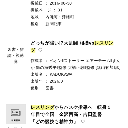
掲載日
：
2016-08-30
掲載ページ
：
31
地域
：
内灘町・津幡町
種別
：
新聞記事
どっちが強い!?大乱闘 相撲vs
レ
ス
リ
ン
図書・雑
グ
誌・視聴
作成者
：
ベオン‖ストーリー
エアーチーム‖まん
覚
が
舞の海秀平‖監修
大橋正教‖監修
[陰山有加‖訳]
出版者
：
KADOKAWA
出版年
：
2026.3
種別
：
図書
レ
ス
リ
ン
グ
からバスケ指導へ 転身１
年目で全国 金沢西高・吉田監督
「どの競技も精神力」