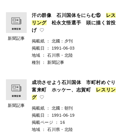
汗の群像 石川国体をにらむ⑮
レ
ス
リ
ン
グ
松永文悟選手 頭に描く首投
げ
新聞記事
掲載紙
：
北國：夕刊
掲載日
：
1991-06-03
地域
：
石川県・北陸
種別
：
新聞記事
成功させよう石川国体 市町村めぐり
富来町 ホッケー、志賀町
レ
ス
リ
ン
グ
新聞記事
掲載紙
：
北國：朝刊
掲載日
：
1991-06-19
掲載ページ
：
16
地域
：
石川県・北陸