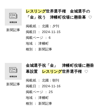
レ
ス
リ
ン
グ
世界選手権 金城選手の
「金」祝う 津幡町役場に懸垂幕
掲載紙
：
北國：夕刊
新聞記事
掲載日
：
2024-11-15
掲載ページ
：
6
地域
：
津幡町
種別
：
新聞記事
金城選手祝「金」 津幡町役場に懸垂
幕設置
レ
ス
リ
ン
グ
世界選手権
掲載紙
：
北國：朝刊
新聞記事
掲載日
：
2024-11-16
掲載ページ
：
25
地域
：
津幡町
種別
：
新聞記事