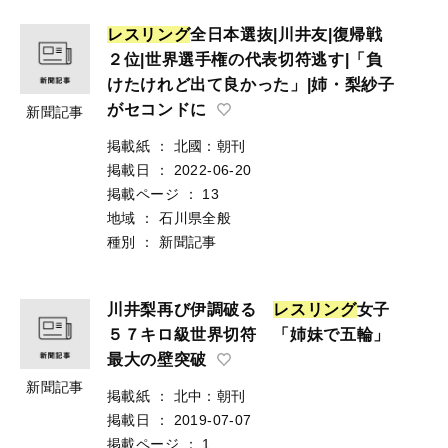
レ
ス
リ
ン
グ
全日本選抜|川井友|復帰戦
２位|世界選手権の代表切符逃す|「負
けたけれど出て良かった」|姉・梨紗子
がセコンドに
新聞記事
掲載紙
：
北國：朝刊
掲載日
：
2022-06-20
掲載ページ
：
13
地域
：
石川県全般
種別
：
新聞記事
川井梨再び伊調破る
レ
ス
リ
ン
グ
女子
５７キロ級世界切符 「姉妹で五輪」
最大の壁突破
新聞記事
掲載紙
：
北中：朝刊
掲載日
：
2019-07-07
掲載ページ
：
1