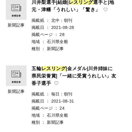
川井梨選手|結婚|
レ
ス
リ
ン
グ
選手と|地
元・津幡「うれしい」「驚き」
掲載紙
：
北中：朝刊
新聞記事
掲載日
：
2021-08-28
掲載ページ
：
28
地域
：
石川県全般
種別
：
新聞記事
五輪
レ
ス
リ
ン
グ
|金メダル|川井姉妹に
県民栄誉賞|「一緒に受賞うれしい」友
香子選手
新聞記事
掲載紙
：
毎日：朝刊
掲載日
：
2021-08-31
掲載ページ
：
24
地域
：
石川県全般
種別
：
新聞記事