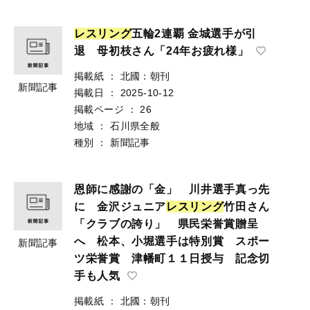
レ
ス
リ
ン
グ
五輪2連覇 金城選手が引
退 母初枝さん「24年お疲れ様」
掲載紙
：
北國：朝刊
新聞記事
掲載日
：
2025-10-12
掲載ページ
：
26
地域
：
石川県全般
種別
：
新聞記事
恩師に感謝の「金」 川井選手真っ先
に 金沢ジュニア
レ
ス
リ
ン
グ
竹田さん
「クラブの誇り」 県民栄誉賞贈呈
へ 松本、小堀選手は特別賞 スポー
新聞記事
ツ栄誉賞 津幡町１１日授与 記念切
手も人気
掲載紙
：
北國：朝刊