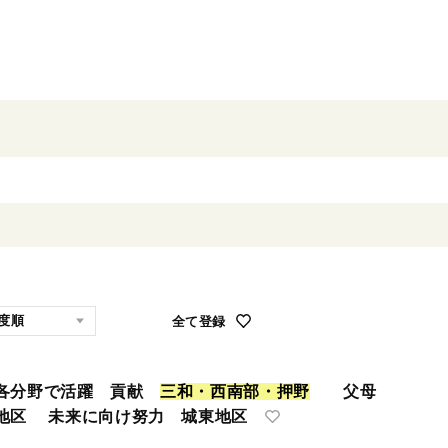
全て登録
 各分野で活躍 貢献
三
和
・
西
南
部
・
押
野
父母
地区 未来に向け努力 城東地区